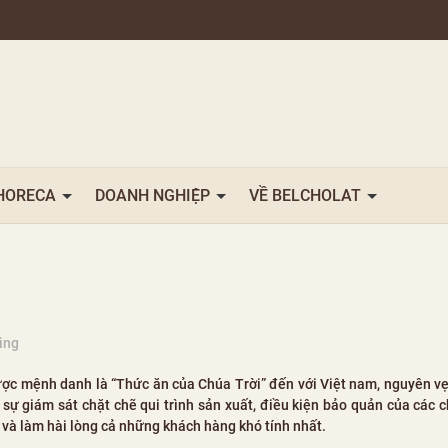
HORECA
DOANH NGHIỆP
VỀ BELCHOLAT
ing
ược mệnh danh là “Thức ăn của Chúa Trời” đến với Việt nam, nguyên v
sự giám sát chặt chẽ qui trình sản xuất, điều kiện bảo quản của các 
và làm hài lòng cả những khách hàng khó tính nhất.