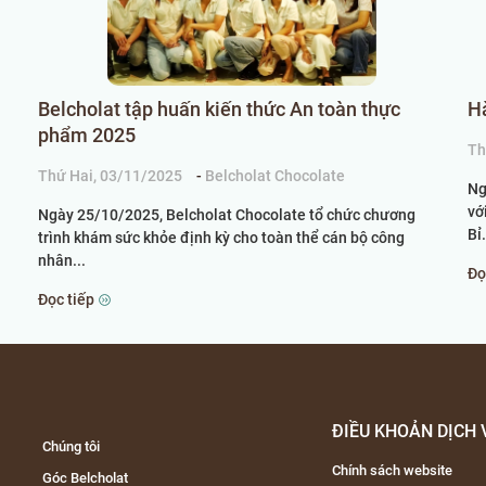
Belcholat tập huấn kiến thức An toàn thực
H
phẩm 2025
Th
Thứ Hai, 03/11/2025
-
Belcholat Chocolate
Ng
vớ
Ngày 25/10/2025, Belcholat Chocolate tổ chức chương
Bỉ.
trình khám sức khỏe định kỳ cho toàn thể cán bộ công
nhân...
Đọ
Đọc tiếp
ĐIỀU KHOẢN DỊCH 
Chúng tôi
Chính sách website
Góc Belcholat