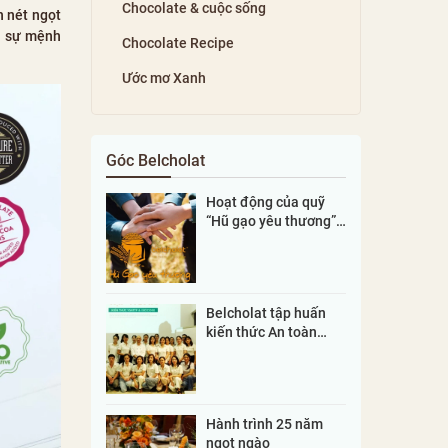
Chocolate & cuộc sống
h nét ngọt
ới sự mệnh
Chocolate Recipe
Ước mơ Xanh
Góc Belcholat
Hoạt động của quỹ
“Hũ gạo yêu thương”
(cập nhật)
Belcholat tập huấn
kiến thức An toàn
thực phẩm 2025
Hành trình 25 năm
ngọt ngào