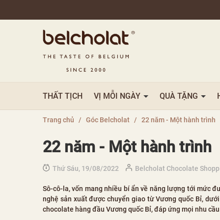
THẤT TỊCH
VỊ MỖI NGÀY
QUÀ TẶNG
Trang chủ
/
Góc Belcholat
/
22 năm - Một hành trình
22 năm - Một hành trình
Thứ Sáu, 19/08/2022
Belcholat Chocolate Shopp
Sô-cô-la, vốn mang nhiều bí ẩn về năng lượng tới mức đ
nghệ sản xuất được chuyển giao từ Vương quốc Bỉ, dưới 
chocolate hàng đầu Vương quốc Bỉ, đáp ứng mọi nhu cầu 