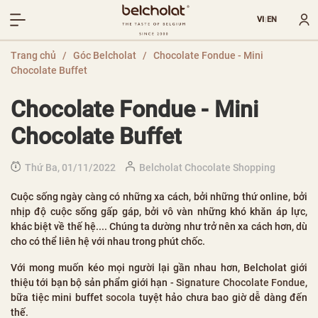
VI
EN
|
Trang chủ
/
Góc Belcholat
/
Chocolate Fondue - Mini
Chocolate Buffet
Chocolate Fondue - Mini
Chocolate Buffet
Thứ Ba, 01/11/2022
Belcholat Chocolate Shopping
Cuộc sống ngày càng có những xa cách, bởi những thứ online, bởi
nhịp độ cuộc sống gấp gáp, bởi vô vàn những khó khăn áp lực,
khác biệt về thế hệ.... Chúng ta dường như trở nên xa cách hơn, dù
cho có thể liên hệ với nhau trong phút chốc.
Với mong muốn kéo mọi người lại gần nhau hơn, Belcholat giới
thiệu tới bạn bộ sản phẩm giới hạn -
Signature Chocolate Fondue
,
bữa tiệc mini buffet
socola
tuyệt hảo chưa bao giờ dễ dàng đến
thế.