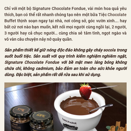
Chỉ với một bộ Signature Chocolate Fondue, vài món hoa quả yêu
thích, bạn có thể rất nhanh chóng tạo nên một bữa Tiệc
Chocolate
Buffet thịnh soạn ngay tại nhà, nơi công sở, góc vườn xinh…. hay
bất cứ nơi nào bạn muốn, kết nối mọi người cùng ngồi lại, 2 người,
3 người hay cả chục người… cùng chia sẻ tâm tình, ngọt ngào và
vô vàn câu chuyện nảy nở quây quần.
Sản phẩm thiết kế giữ nóng độc đáo không gây cháy
socola
trong
suốt buổi tiệc. Sản xuất với quy trình kiểm nghiệm nghiêm ngặt,
Signature Chocolate Fondue
với bề mặt men láng bóng không
chứa chì, không cadmium, bảo đảm an toàn cho sức khỏe người
dùng. Đặc biệt, sản phẩm rất dễ rửa sau khi sử dụng.