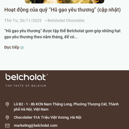
Hoạt động của quỹ “Hũ gạo yêu thương” (cập nhật)
B
2
Thứ Tư, 26/11/2025
-
Belcholat Chocolate
Th
“Hũ gạo yêu thương” được tập thể Belcholat gom góp những hạt
gạo yêu thương theo năm tháng, để có...
Ng
kh
Đọc tiếp
Đọ
Lô B2 - 1 - 8b KCN Nam Thăng Long, Phường Thượng Cát, Thành
phố Hà Nội, Việt Nam
Chocolatier 91A Triệu Việt Vương, Hà Nội
marketing@belcholat.com