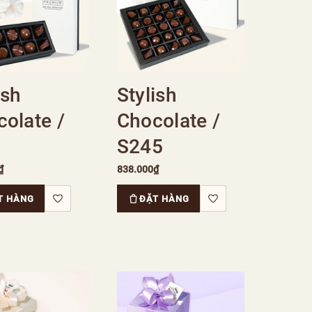
ish
Stylish
olate /
Chocolate /
S245
₫
838.000₫
T HÀNG
ĐẶT HÀNG