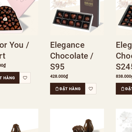
for You /
Elegance
Ele
rt
Chocolate /
Choc
S95
S24
00₫
428.000₫
838.000
T HÀNG
ĐẶT HÀNG
ĐẶ