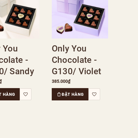
y You
Only You
olate -
Chocolate -
0/ Sandy
G130/ Violet
₫
385.000₫
T HÀNG
ĐẶT HÀNG