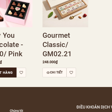
y You
Gourmet
olate -
Classic/
0/ Pink
GM02.21
₫
248.000₫
T HÀNG
CHI TIẾT
ĐIỀU KHOẢN DỊCH 
Chúng tôi