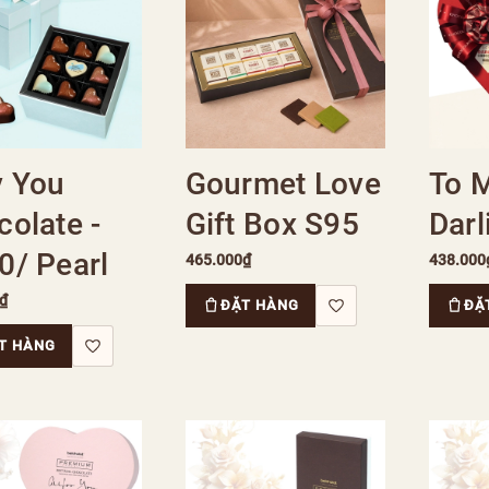
y You
Gourmet Love
To 
olate -
Gift Box S95
Darl
0/ Pearl
465.000₫
438.000
₫
ĐẶT HÀNG
ĐẶ
T HÀNG