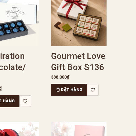
iration
Gourmet Love
colate/
Gift Box S136
388.000₫
₫
ĐẶT HÀNG
T HÀNG