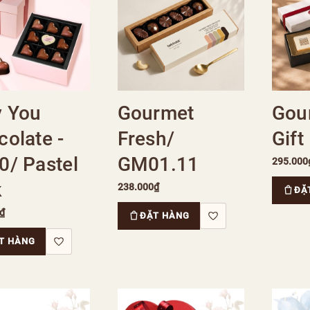
y You
Gourmet
Gou
olate -
Fresh/
Gift
0/ Pastel
GM01.11
295.000
k
238.000₫
ĐẶ
₫
ĐẶT HÀNG
T HÀNG