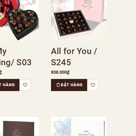
My
All for You /
ing/ S03
S245
₫
838.000₫
T HÀNG
ĐẶT HÀNG