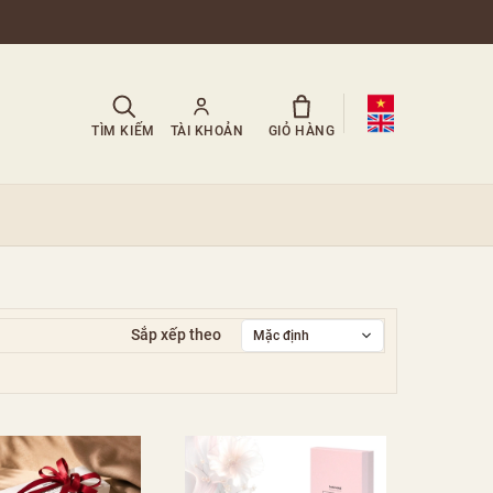
TÌM KIẾM
TÀI KHOẢN
GIỎ HÀNG
Sắp xếp theo
Mặc định