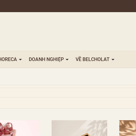
HORECA
DOANH NGHIỆP
VỀ BELCHOLAT