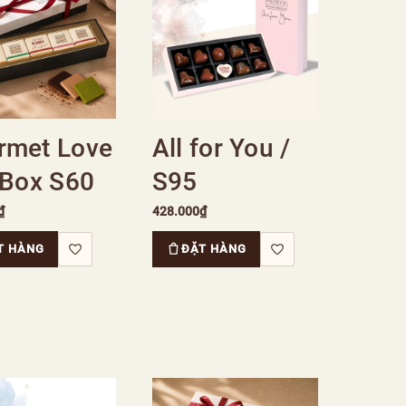
rmet Love
All for You /
 Box S60
S95
₫
428.000₫
T HÀNG
ĐẶT HÀNG