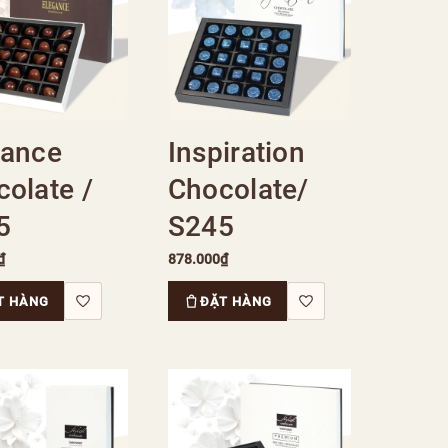
gance
Inspiration
olate /
Chocolate/
5
S245
₫
878.000₫
T HÀNG
ĐẶT HÀNG