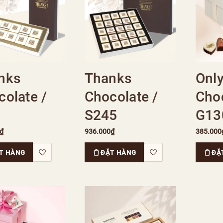
nks
Thanks
Onl
colate /
Chocolate /
Choc
S245
G13
₫
936.000₫
385.000
T HÀNG
ĐẶT HÀNG
ĐẶ