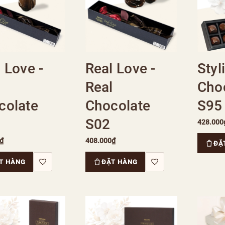
 Love -
Real Love -
Styl
l
Real
Choc
colate
Chocolate
S95
S02
428.000
₫
408.000₫
ĐẶ
T HÀNG
ĐẶT HÀNG