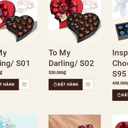
My
To My
Insp
ing/ S01
Darling/ S02
Cho
S95
₫
520.000₫
438.000
T HÀNG
ĐẶT HÀNG
ĐẶ