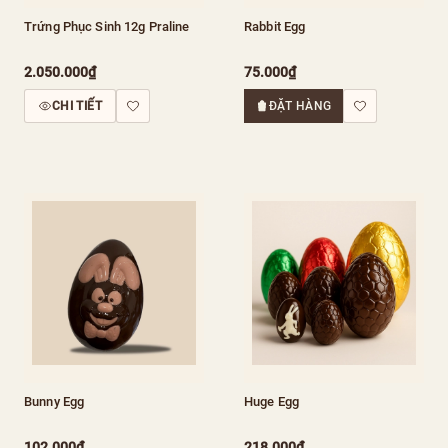
Trứng Phục Sinh 12g Praline
Rabbit Egg
2.050.000₫
75.000₫
CHI TIẾT
ĐẶT HÀNG
Bunny Egg
Huge Egg
102.000₫
218.000₫