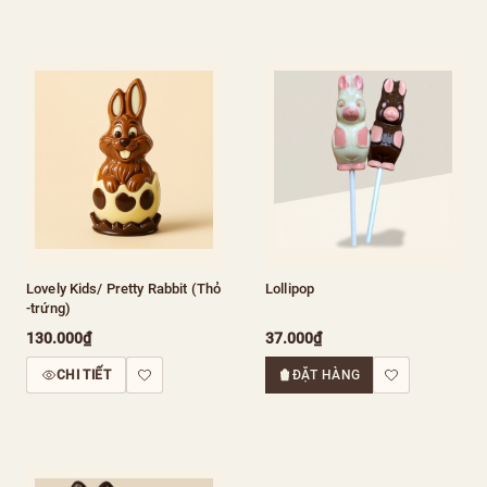
Lovely Kids/ Pretty Rabbit (Thỏ
Lollipop
-trứng)
130.000₫
37.000₫
CHI TIẾT
ĐẶT HÀNG