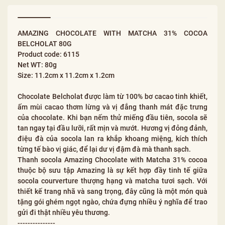
AMAZING CHOCOLATE WITH MATCHA 31% COCOA
BELCHOLAT 80G
Product code: 6115
Net WT: 80g
Size: 11.2cm x 11.2cm x 1.2cm
Chocolate Belcholat được làm từ 100% bơ cacao tinh khiết,
ấm mùi cacao thơm lừng và vị đắng thanh mát đặc trưng
của chocolate. Khi bạn nếm thử miếng đầu tiên, socola sẽ
tan ngay tại đầu lưỡi, rất mịn và mướt. Hương vị đỏng đảnh,
điệu đà của socola lan ra khắp khoang miệng, kích thích
từng tế bào vị giác, để lại dư vị đậm đà mà thanh sạch.
Thanh socola Amazing Chocolate with Matcha 31% cocoa
thuộc bộ sưu tập Amazing là sự kết hợp đầy tinh tế giữa
socola courverture thượng hạng và matcha tươi sạch. Với
thiết kế trang nhã và sang trọng, đây cũng là một món quà
tặng gói ghém ngọt ngào, chứa đựng nhiều ý nghĩa để trao
gửi đi thật nhiều yêu thương.
---------------