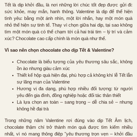
Tết là dịp khởi đầu, là nơi những lời chúc tốt đẹp được gửi đi:
sức khỏe, may mắn, hanh thông.
Valentine là dịp để thể hiện
tình yêu: bằng một ánh nhìn, một lời nhắn, hay một món quà
nhỏ thể hiện sự tinh tế. Thay vì chọn giữa hai dịp, tại sao không
tìm một món quà có thể chạm tới cả hai trái tim – lý trí và cảm
xúc? Chocolate cao cấp chính là món quà như thế.
Vì sao nên chọn chocolate cho dịp Tết & Valentine?
Chocolate là biểu tượng của yêu thương sâu sắc, không
ồn ào nhưng giàu cảm xúc
Thiết kế hộp quà hiện đại, phù hợp cả không khí lễ Tết lẫn
sự lãng mạn của Valentine
Hương vị đa dạng, phù hợp nhiều đối tượng: từ người
yêu đến gia đình, đồng nghiệp hoặc đối tác thân thiết
Là lựa chọn an toàn – sang trọng – dễ chia sẻ – nhưng
không hề đại trà
Trong những năm Valentine rơi đúng vào dịp Tết Âm lịch,
chocolate thậm chí trở thành món quà được tìm kiếm nhiều
nhất, vì nó mang thông điệp "yêu thương trọn vẹn – khởi đầu