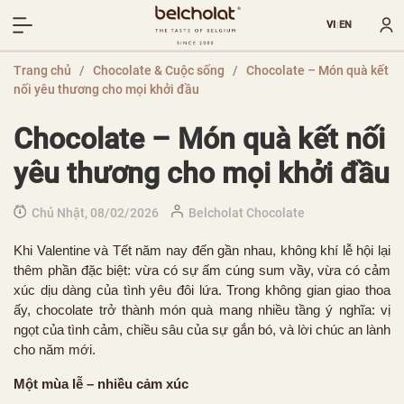
VI
EN
|
Trang chủ
/
Chocolate & Cuộc sống
/
Chocolate – Món quà kết
nối yêu thương cho mọi khởi đầu
Chocolate – Món quà kết nối
yêu thương cho mọi khởi đầu
Chủ Nhật, 08/02/2026
Belcholat Chocolate
Khi Valentine và Tết năm nay đến gần nhau, không khí lễ hội lại
thêm phần đặc biệt: vừa có sự ấm cúng sum vầy, vừa có cảm
xúc dịu dàng của tình yêu đôi lứa. Trong không gian giao thoa
ấy, chocolate trở thành món quà mang nhiều tầng ý nghĩa: vị
ngọt của tình cảm, chiều sâu của sự gắn bó, và lời chúc an lành
cho năm mới.
Một mùa lễ – nhiều cảm xúc