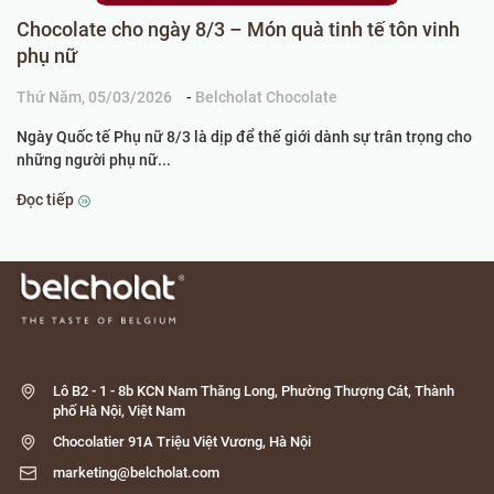
Chocolate cho ngày 8/3 – Món quà tinh tế tôn vinh
C
phụ nữ
k
Thứ Năm, 05/03/2026
-
Belcholat Chocolate
Ch
Ngày Quốc tế Phụ nữ 8/3 là dịp để thế giới dành sự trân trọng cho
Kh
những người phụ nữ...
th
Đọc tiếp
Đọ
Lô B2 - 1 - 8b KCN Nam Thăng Long, Phường Thượng Cát, Thành
phố Hà Nội, Việt Nam
Chocolatier 91A Triệu Việt Vương, Hà Nội
marketing@belcholat.com