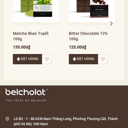
1
Matcha Shan Tuyết
Bitter Chocolate 72%
100g
100g
135.000₫
125.000₫
ĐẶT HÀNG
ĐẶT HÀNG
Lô B2 - 1 - 8b KCN Nam Thăng Long, Phường Thượng Cát, Thành
phố Hà Nội, Việt Nam