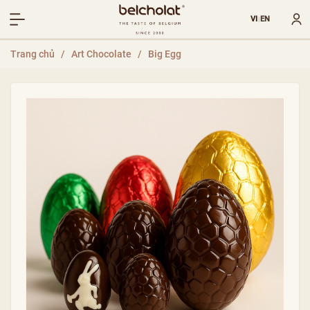
VI
EN
|
Trang chủ
/
Art Chocolate
/
Big Egg