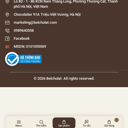
Lô B2 - 1 - 8b KCN Nam Thăng Long, Phường Thượng Cát, Thành
phố Hà Nội, Việt Nam
Chocolatier 91A Triệu Việt Vương, Hà Nội
marketing@belcholat.com
0989643558
Facebook
MSDN: 0101055069
© 2026 Belcholat. All rights reserved.
0
Menu
Tìm kiếm
Sản phẩm
Tư vấn
Giỏ hàng