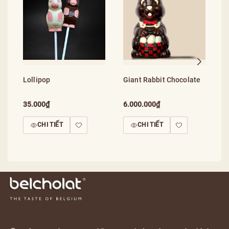
R
1
Lollipop
Giant Rabbit Chocolate
35.000₫
6.000.000₫
CHI TIẾT
CHI TIẾT