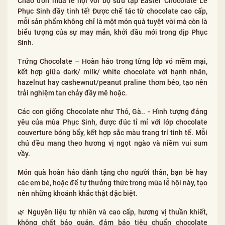
Chào đón mùa lễ hội với bộ sưu tập Easter Chocolate Lễ
Phục Sinh đầy tinh tế! Được chế tác từ chocolate cao cấp,
mỗi sản phẩm không chỉ là một món quà tuyệt vời mà còn là
biểu tượng của sự may mắn, khởi đầu mới trong dịp Phục
Sinh.
Trứng Chocolate – Hoàn hảo trong từng lớp vỏ mềm mại,
kết hợp giữa dark/ milk/ white chocolate với hạnh nhân,
hazelnut hay cashewnut/peanut praline thơm béo, tạo nên
trải nghiệm tan chảy đầy mê hoặc.
Các con giống Chocolate như Thỏ, Gà.. - Hình tượng đáng
yêu của mùa Phục Sinh, được đúc tỉ mỉ với lớp chocolate
couverture bóng bẩy, kết hợp sắc màu trang trí tinh tế. Mỗi
chú đều mang theo hương vị ngọt ngào và niềm vui sum
vầy.
Món quà hoàn hảo dành tặng cho người thân, bạn bè hay
các em bé, hoặc để tự thưởng thức trong mùa lễ hội này, tạo
nên những khoảnh khắc thật đặc biệt.
🌿 Nguyên liệu tự nhiên và cao cấp, hương vị thuần khiết,
không chất bảo quản, đảm bảo tiêu chuẩn chocolate