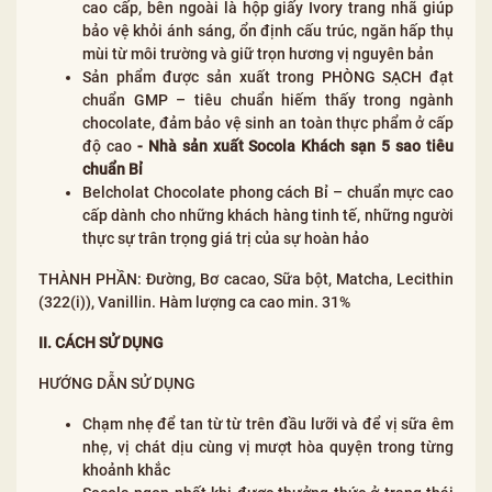
cao cấp, bên ngoài là hộp giấy Ivory trang nhã giúp
bảo vệ khỏi ánh sáng, ổn định cấu trúc, ngăn hấp thụ
mùi từ môi trường và giữ trọn hương vị nguyên bản
Sản phẩm được sản xuất trong PHÒNG SẠCH đạt
chuẩn GMP – tiêu chuẩn hiếm thấy trong ngành
chocolate, đảm bảo vệ sinh an toàn thực phẩm ở cấp
độ cao
-
Nhà sản xuất Socola Khách sạn 5 sao tiêu
chuẩn Bỉ
Belcholat Chocolate phong cách Bỉ – chuẩn mực cao
cấp dành cho những khách hàng tinh tế, những người
thực sự trân trọng giá trị của sự hoàn hảo
THÀNH PHẦN: Đường, Bơ cacao, Sữa bột, Matcha, Lecithin
(322(i)), Vanillin. Hàm lượng ca cao min. 31%
II. CÁCH SỬ DỤNG
HƯỚNG DẪN SỬ DỤNG
Chạm nhẹ để tan từ từ trên đầu lưỡi và để vị sữa êm
nhẹ, vị chát dịu cùng vị mượt hòa quyện trong từng
khoảnh khắc