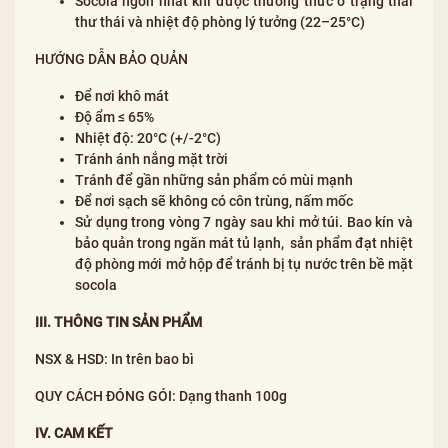
Socola ngon nhất khi được thưởng thức ở trạng thái
thư thái và nhiệt độ phòng lý tưởng (22–25°C)
HƯỚNG DẪN BẢO QUẢN
Để nơi khô mát
Độ ẩm ≤ 65%
Nhiệt độ: 20°C (+/-2°C)
Tránh ánh nắng mặt trời
Tránh để gần những sản phẩm có mùi mạnh
Để nơi sạch sẽ không có côn trùng, nấm mốc
Sử dụng trong vòng 7 ngày sau khi mở túi. Bao kín và
bảo quản trong ngăn mát tủ lạnh, sản phẩm đạt nhiệt
độ phòng mới mở hộp để tránh bị tụ nước trên bề mặt
socola
III. THÔNG TIN SẢN PHẨM
NSX & HSD: In trên bao bì
QUY CÁCH ĐÓNG GÓI: Dạng thanh 100g
IV. CAM KẾT