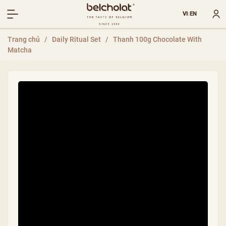
VI
EN
|
Trang chủ
/
Daily Ritual Set
/
Thanh 100g Chocolate With
Matcha