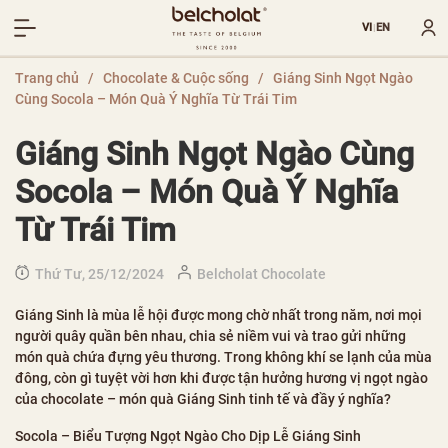
VI
EN
|
Trang chủ
/
Chocolate & Cuộc sống
/
Giáng Sinh Ngọt Ngào
Cùng Socola – Món Quà Ý Nghĩa Từ Trái Tim
Giáng Sinh Ngọt Ngào Cùng
Socola – Món Quà Ý Nghĩa
Từ Trái Tim
Thứ Tư, 25/12/2024
Belcholat Chocolate
Giáng Sinh là mùa lễ hội được mong chờ nhất trong năm, nơi mọi
người quây quần bên nhau, chia sẻ niềm vui và trao gửi những
món quà chứa đựng yêu thương. Trong không khí se lạnh của mùa
đông, còn gì tuyệt vời hơn khi được tận hưởng hương vị ngọt ngào
của chocolate – món quà Giáng Sinh tinh tế và đầy ý nghĩa?
Socola – Biểu Tượng Ngọt Ngào Cho Dịp Lễ Giáng Sinh