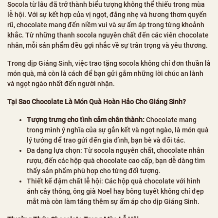
Socola từ lâu đã trở thành biểu tượng không thể thiếu trong mùa
lễ hội. Với sự kết hợp của vị ngọt, đắng nhẹ và hương thơm quyến
rũ, chocolate mang đến niềm vui và sự ấm áp trong từng khoảnh
khắc. Từ những thanh socola nguyên chất đến các viên chocolate
nhân, mỗi sản phẩm đều gợi nhắc về sự trân trọng và yêu thương.
Trong dịp Giáng Sinh, việc trao tặng socola không chỉ đơn thuần là
món quà, mà còn là cách để bạn gửi gắm những lời chúc an lành
và ngọt ngào nhất đến người nhận.
Tại Sao Chocolate Là Món Quà Hoàn Hảo Cho Giáng Sinh?
Tượng trưng cho tình cảm chân thành:
Chocolate mang
trong mình ý nghĩa của sự gắn kết và ngọt ngào, là món quà
lý tưởng để trao gửi đến gia đình, bạn bè và đối tác.
Đa dạng lựa chọn: Từ socola nguyên chất, chocolate nhân
rượu, đến các hộp quà chocolate cao cấp, bạn dễ dàng tìm
thấy sản phẩm phù hợp cho từng đối tượng.
Thiết kế đậm chất lễ hội: Các hộp quà chocolate với hình
ảnh cây thông, ông già Noel hay bông tuyết không chỉ đẹp
mắt mà còn làm tăng thêm sự ấm áp cho dịp Giáng Sinh.