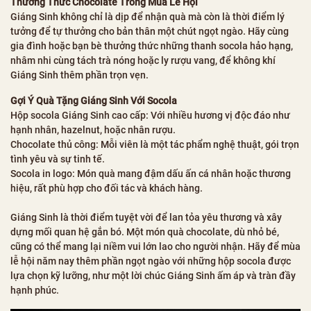
Thưởng Thức Chocolate Trong Mùa Lễ Hội
Giáng Sinh không chỉ là dịp để nhận quà mà còn là thời điểm lý
tưởng để tự thưởng cho bản thân một chút ngọt ngào. Hãy cùng
gia đình hoặc bạn bè thưởng thức những thanh socola hảo hạng,
nhâm nhi cùng tách trà nóng hoặc ly rượu vang, để không khí
Giáng Sinh thêm phần trọn vẹn.
Gợi Ý Quà Tặng Giáng Sinh Với Socola
Hộp socola Giáng Sinh cao cấp: Với nhiều hương vị độc đáo như
hạnh nhân, hazelnut, hoặc nhân rượu.
Chocolate thủ công: Mỗi viên là một tác phẩm nghệ thuật, gói trọn
tình yêu và sự tinh tế.
Socola in logo: Món quà mang đậm dấu ấn cá nhân hoặc thương
hiệu, rất phù hợp cho đối tác và khách hàng.
Giáng Sinh là thời điểm tuyệt vời để lan tỏa yêu thương và xây
dựng mối quan hệ gắn bó. Một món quà chocolate, dù nhỏ bé,
cũng có thể mang lại niềm vui lớn lao cho người nhận. Hãy để mùa
lễ hội năm nay thêm phần ngọt ngào với những hộp socola được
lựa chọn kỹ lưỡng, như một lời chúc Giáng Sinh ấm áp và tràn đầy
hạnh phúc.