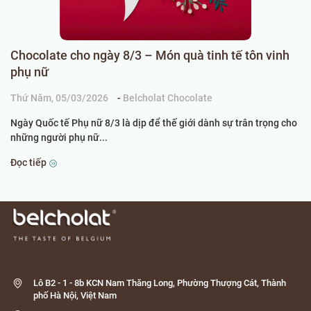
Chocolate cho ngày 8/3 – Món quà tinh tế tôn vinh
C
phụ nữ
k
Thứ Năm, 05/03/2026
-
Belcholat Chocolate
Ch
Ngày Quốc tế Phụ nữ 8/3 là dịp để thế giới dành sự trân trọng cho
Kh
những người phụ nữ...
th
Đọc tiếp
Đọ
Lô B2 - 1 - 8b KCN Nam Thăng Long, Phường Thượng Cát, Thành
phố Hà Nội, Việt Nam