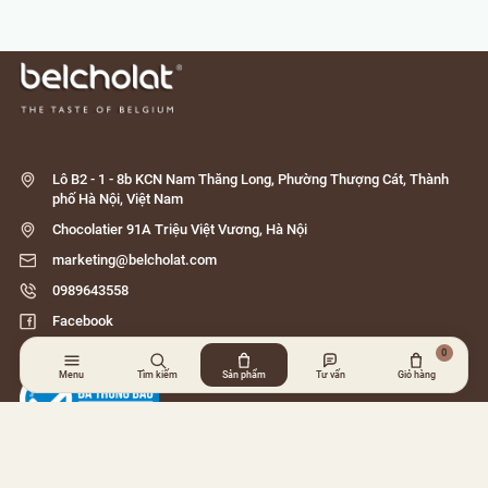
Lô B2 - 1 - 8b KCN Nam Thăng Long, Phường Thượng Cát, Thành
phố Hà Nội, Việt Nam
Chocolatier 91A Triệu Việt Vương, Hà Nội
marketing@belcholat.com
0989643558
Facebook
MSDN: 0101055069
0
Menu
Tìm kiếm
Sản phẩm
Tư vấn
Giỏ hàng
© 2026 Belcholat. All rights reserved.