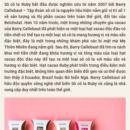
Sô cô la Ruby bắt đầu được nghiên cứu từ năm 2007 bởi Barry
Callebaut – Tập đoàn sô cô la nguyên liệu hiện nắm giữ vị trí số 1
về sản lượng và thị phần cacao trên toàn thế giới, đối tác của
Belcholat. Hơn 10 năm trước, một trong những chuyên gia cacao
của Barry Callebaut đã phát hiện ra một loại hạt cacao độc đáo có
tiền chất có thể tạo ra một loại sô cô la mang hương vị và màu sắc
đặc biệt, đây là một trong những khám phá các bí mật mà Mẹ
Thiên Nhiên đang nắm giữ. Sau đó, Barry Callebaut đã tìm ra cách
khai mở tiền chất đang khóa hương vị và tông màu của loại hạt
cacao độc đáo này để tạo ra một loại sô cô la với màu sắc và
hương vị đặc biệt. Hạt cacao Ruby phát triển trong điều kiện môi
trường đặc biệt, không liên quan đến biến đổi gen và có thể được
tìm thấy ở Ecuador, Brazil hoặc Bờ biển Ngà. Barry Callebaut sở
hữu độc quyền công nghệ chế biến Sô cô la Ruby và cũng là nhà
cung cấp duy nhất trên toàn thế giới.