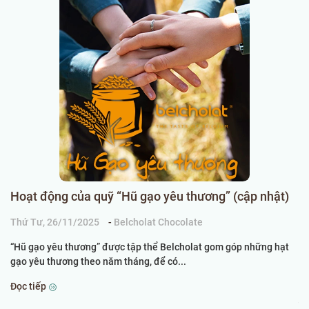
Hoạt động của quỹ “Hũ gạo yêu thương” (cập nhật)
B
2
Thứ Tư, 26/11/2025
-
Belcholat Chocolate
Th
“Hũ gạo yêu thương” được tập thể Belcholat gom góp những hạt
gạo yêu thương theo năm tháng, để có...
Ng
kh
Đọc tiếp
Đọ