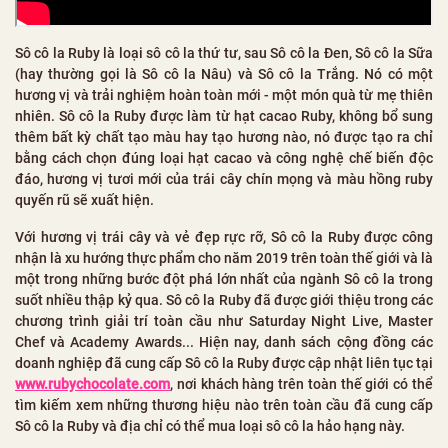
Sô cô la Ruby là loại sô cô la thứ tư, sau Sô cô la Đen, Sô cô la Sữa
(hay thường gọi là Sô cô la Nâu) và Sô cô la Trắng. Nó có một
hương vị và trải nghiệm hoàn toàn mới - một món quà từ mẹ thiên
nhiên. Sô cô la Ruby được làm từ hạt cacao Ruby, không bổ sung
thêm bất kỳ chất tạo màu hay tạo hương nào, nó được tạo ra chỉ
bằng cách chọn đúng loại hạt cacao và công nghệ chế biến độc
đáo, hương vị tươi mới của trái cây chín mọng và màu hồng ruby
quyến rũ sẽ xuất hiện.
Với hương vị trái cây và vẻ đẹp rực rỡ, Sô cô la Ruby được công
nhận là xu hướng thực phẩm cho năm 2019 trên toàn thế giới và là
một trong những bước đột phá lớn nhất của ngành Sô cô la trong
suốt nhiều thập kỷ qua. Sô cô la Ruby đã được giới thiệu trong các
chương trình giải trí toàn cầu như Saturday Night Live, Master
Chef và Academy Awards... Hiện nay, danh sách cộng đồng các
doanh nghiệp đã cung cấp Sô cô la Ruby được cập nhật liên tục tại
www.rubychocolate.com
, nơi khách hàng trên toàn thế giới có thể
tìm kiếm xem những thương hiệu nào trên toàn cầu đã cung cấp
Sô cô la Ruby và địa chỉ có thể mua loại sô cô la hảo hạng này.