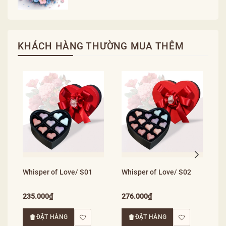
KHÁCH HÀNG THƯỜNG MUA THÊM
W
3
Whisper of Love/ S01
Whisper of Love/ S02
235.000₫
276.000₫
ĐẶT HÀNG
ĐẶT HÀNG