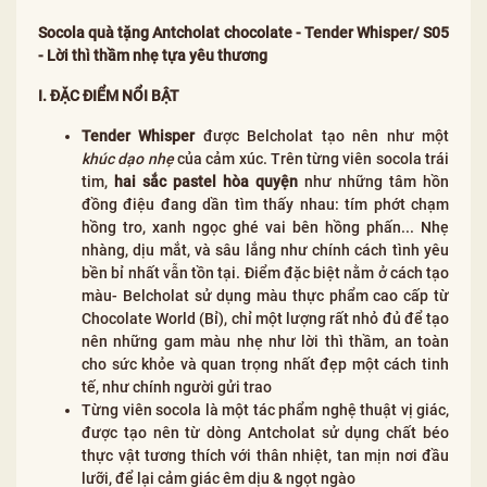
Socola quà tặng Antcholat chocolate - Tender Whisper/ S05
- Lời thì thầm nhẹ tựa yêu thương
I. ĐẶC ĐIỂM NỔI BẬT
Tender Whisper
được Belcholat tạo nên như một
khúc dạo nhẹ
của cảm xúc. Trên từng viên socola trái
tim,
hai sắc pastel hòa quyện
như những tâm hồn
đồng điệu đang dần tìm thấy nhau: tím phớt chạm
hồng tro, xanh ngọc ghé vai bên hồng phấn... Nhẹ
nhàng, dịu mắt, và sâu lắng như chính cách tình yêu
bền bỉ nhất vẫn tồn tại. Điểm đặc biệt nằm ở cách tạo
màu- Belcholat sử dụng màu thực phẩm cao cấp từ
Chocolate World (Bỉ), chỉ một lượng rất nhỏ đủ để tạo
nên những gam màu nhẹ như lời thì thầm, an toàn
cho sức khỏe và quan trọng nhất đẹp một cách tinh
tế, như chính người gửi trao
Từng viên socola là một tác phẩm nghệ thuật vị giác,
được tạo nên từ dòng Antcholat sử dụng chất béo
thực vật tương thích với thân nhiệt, tan mịn nơi đầu
lưỡi, để lại cảm giác êm dịu & ngọt ngào