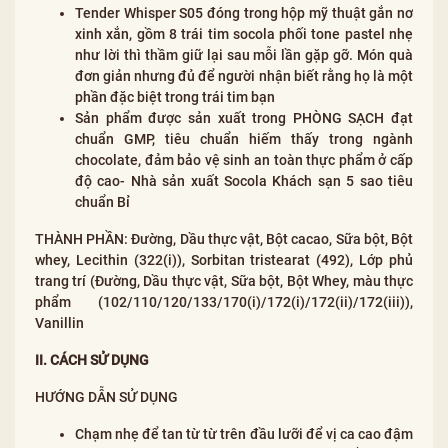
Tender Whisper S05 đóng trong hộp mỹ thuật gắn nơ
xinh xắn, gồm 8 trái tim socola phối tone pastel nhẹ
như lời thì thầm giữ lại sau mỗi lần gặp gỡ. Món quà
đơn giản nhưng đủ để người nhận biết rằng họ là một
phần đặc biệt trong trái tim bạn
Sản phẩm được sản xuất trong PHÒNG SẠCH đạt
chuẩn GMP, tiêu chuẩn hiếm thấy trong ngành
chocolate, đảm bảo vệ sinh an toàn thực phẩm ở cấp
độ cao- Nhà sản xuất Socola Khách sạn 5 sao tiêu
chuẩn Bỉ
THÀNH PHẦN: Đường, Dầu thực vật, Bột cacao, Sữa bột, Bột
whey, Lecithin (322(i)), Sorbitan tristearat (492), Lớp phủ
trang trí (Đường, Dầu thực vật, Sữa bột, Bột Whey, màu thực
phẩm (102/110/120/133/170(i)/172(i)/172(ii)/172(iii)),
Vanillin
II. CÁCH SỬ DỤNG
HƯỚNG DẪN SỬ DỤNG
Chạm nhẹ để tan từ từ trên đầu lưỡi để vị ca cao đậm