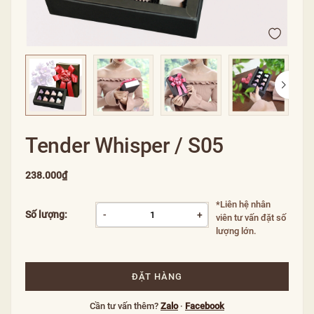
Tender Whisper / S05
238.000₫
*Liên hệ nhân
Số lượng:
-
+
viên tư vấn đặt số
lượng lớn.
ĐẶT HÀNG
Cần tư vấn thêm?
Zalo
·
Facebook