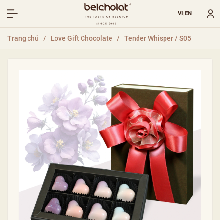
VI
EN
|
Trang chủ
/
Love Gift Chocolate
/
Tender Whisper / S05