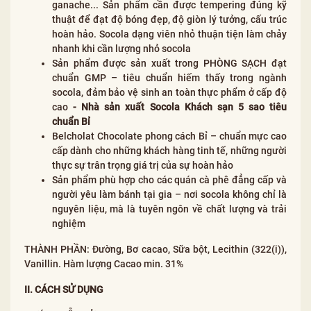
ganache... Sản phẩm cần được tempering đúng kỹ
thuật để đạt độ bóng đẹp, độ giòn lý tưởng, cấu trúc
hoàn hảo. Socola dạng viên nhỏ thuận tiện làm chảy
nhanh khi cần lượng nhỏ socola
Sản phẩm được sản xuất trong PHÒNG SẠCH đạt
chuẩn GMP – tiêu chuẩn hiếm thấy trong ngành
socola, đảm bảo vệ sinh an toàn thực phẩm ở cấp độ
cao
-
Nhà sản xuất Socola Khách sạn 5 sao tiêu
chuẩn Bỉ
Belcholat Chocolate phong cách Bỉ – chuẩn mực cao
cấp dành cho những khách hàng tinh tế, những người
thực sự trân trọng giá trị của sự hoàn hảo
Sản phẩm phù hợp cho các quán cà phê đẳng cấp và
người yêu làm bánh tại gia – nơi socola không chỉ là
nguyên liệu, mà là tuyên ngôn về chất lượng và trải
nghiệm
THÀNH PHẦN: Đường, Bơ cacao, Sữa bột, Lecithin (322(i)),
Vanillin. Hàm lượng Cacao min. 31%
II. CÁCH SỬ DỤNG