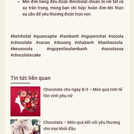
Mỗi đơn hàng đều được Belcholat chuẩn bị với tất cả
sự trân trọng, mong bạn chỉ hủy/ hoàn đơn khi thực
sự cần để yêu thương được trọn vẹn
#belcholat #quancaphe #lambanh #nguyenchat #socola
#chocolate #cacao #douong #nhabanh #banhsocola
#keosocola #nguyenlieulambanh #socolasua
#chocolatecake
Tin tức liên quan
Chocolate cho ngày 8/3 – Món quà tinh tế
tôn vinh phụ nữ
Chocolate – Món quà kết nối yêu thương
cho mọi khởi đầu