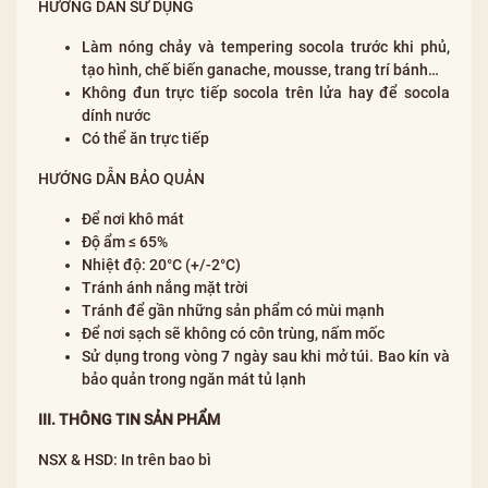
HƯỚNG DẪN SỬ DỤNG
Làm nóng chảy và tempering socola trước khi phủ,
tạo hình, chế biến ganache, mousse, trang trí bánh…
Không đun trực tiếp socola trên lửa hay để socola
dính nước
Có thể ăn trực tiếp
HƯỚNG DẪN BẢO QUẢN
Để nơi khô mát
Độ ẩm ≤ 65%
Nhiệt độ: 20°C (+/-2°C)
Tránh ánh nắng mặt trời
Tránh để gần những sản phẩm có mùi mạnh
Để nơi sạch sẽ không có côn trùng, nấm mốc
Sử dụng trong vòng 7 ngày sau khi mở túi. Bao kín và
bảo quản trong ngăn mát tủ lạnh
III. THÔNG TIN SẢN PHẨM
NSX & HSD: In trên bao bì