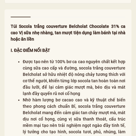
Túi Socola trắng couverture Belcholat Chocolate 31% ca
cao Vị sữa nhẹ nhàng, tan mượt tiện dụng làm bánh tại nhà
hoặc ăn liền
I. ĐẶC ĐIỂM NỔI BẬT
Được tạo nên từ 100% bơ ca cao nguyên chất kết hợp
cùng sữa cao cấp và đường, socola trắng couverture
Belcholat sở hữu nhiệt độ nóng chảy tương thích với
cơ thể người, khiến từng lớp socola tan hoàn toàn nơi
đầu lưỡi, để lại cảm giác mượt mà, béo dịu và mát
lạnh đầy quyến rũ nơi cổ họng
Nhờ hàm lượng bơ cacao cao và kỹ thuật chế biến
theo phong cách chuẩn Bỉ, socola trắng couverture
Belcholat mang đến cảm giác tan chảy mượt mà, mát
dịu nơi cổ họng, cùng vị sữa thanh thoát, cấu trúc
mềm mại tạo nên trải nghiệm ngọt ngào đầy tinh tế,
lý tưởng cho tạo hình, socola tươi, phủ, nhúng, làm