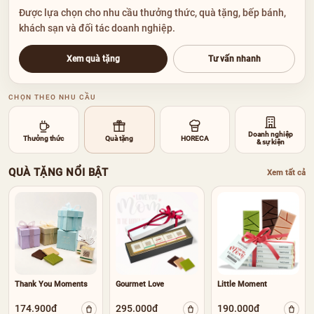
Được lựa chọn cho nhu cầu thưởng thức, quà tặng, bếp bánh,
khách sạn và đối tác doanh nghiệp.
Xem quà tặng
Tư vấn nhanh
CHỌN THEO NHU CẦU
Doanh nghiệp
Thưởng thức
Quà tặng
HORECA
& sự kiện
QUÀ TẶNG NỔI BẬT
Xem tất cả
Thank You Moments
Gourmet Love
Little Moment
174.900đ
295.000đ
190.000đ