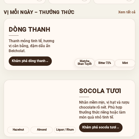
VỊ MỖI NGÀY – THƯỞNG THỨC
Xem tất cả
DÒNG THANH
Thanh mỏng tinh tế, hương
vị cân bằng, đậm dấu ấn
Belcholat.
Khám phá dòng thanh
→
Matcha
Bitter 72%
Mint
Shan Tuyết
SOCOLA TƯƠI
Nhân mềm mịn, vị hạt và rượu
chocolate rõ nét. Phù hợp
thưởng thức riêng hoặc làm
món quà nhỏ tinh tế.
Khám phá socola tươi
→
Hazelnut
Almond
Liquor / Rhum