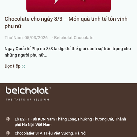
Chocolate cho ngày 8/3 – Món quà tinh tế tôn vinh
C
phụ nữ
k
Thứ Năm, 05/03/2026
-
Belcholat Chocolate
Ch
Ngày Quốc tế Phụ nữ 8/3 là dịp để thế giới dành sự trân trọng cho
Kh
những người phụ nữ...
th
Đọc tiếp
Đọ
Lô B2 - 1 - 8b KCN Nam Thăng Long, Phường Thượng Cát, Thành
phố Hà Nội, Việt Nam
Chocolatier 91A Triệu Việt Vương, Hà Nội