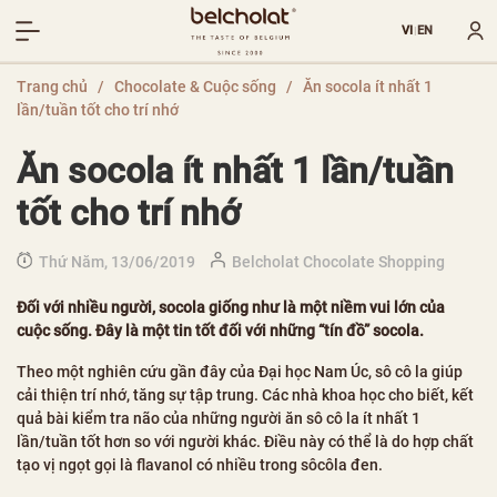
VI
EN
|
Trang chủ
/
Chocolate & Cuộc sống
/
Ăn socola ít nhất 1
lần/tuần tốt cho trí nhớ
Ăn socola ít nhất 1 lần/tuần
tốt cho trí nhớ
Thứ Năm, 13/06/2019
Belcholat Chocolate Shopping
Đối với nhiều người, socola giống như là một niềm vui lớn của
cuộc sống. Đây là một tin tốt đối với những “tín đồ” socola.
Theo một nghiên cứu gần đây của Đại học Nam Úc, sô cô la giúp
cải thiện trí nhớ, tăng sự tập trung. Các nhà khoa học cho biết, kết
quả bài kiểm tra não của những người ăn sô cô la ít nhất 1
lần/tuần tốt hơn so với người khác. Điều này có thể là do hợp chất
tạo vị ngọt gọi là flavanol có nhiều trong sôcôla đen.