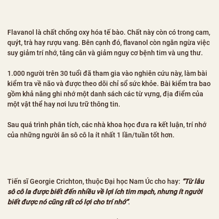
Flavanol là chất chống oxy hóa tế bào. Chất này còn có trong cam,
quýt, trà hay rượu vang. Bên cạnh đó, flavanol còn ngăn ngừa việc
suy giảm trí nhớ, tăng cân và giảm nguy cơ bệnh tim và ung thư.
1.000 người trên 30 tuổi đã tham gia vào nghiên cứu này, làm bài
kiểm tra về não và được theo dõi chỉ sổ sức khỏe. Bài kiểm tra bao
gồm khả năng ghi nhớ một danh sách các từ vựng, địa điểm của
một vật thể hay nơi lưu trữ thông tin.
Sau quá trình phân tích, các nhà khoa học đưa ra kết luận, trí nhớ
của những người ăn sô cô la ít nhất 1 lần/tuần tốt hơn.
Tiến sĩ Georgie Crichton, thuộc Đại học Nam Úc cho hay:
“Từ lâu
sô cô la được biết đến nhiều về lợi ích tim mạch, nhưng ít người
biết được nó cũng rất có lợi cho trí nhớ”
.