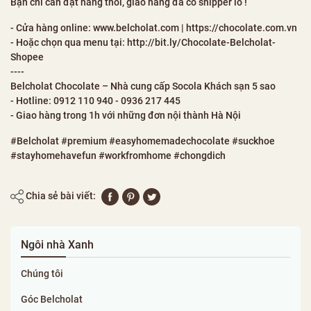
Bạn chỉ cần đặt hàng thôi, giao hàng đã có shipper lo !
- Cửa hàng online: www.belcholat.com | https://chocolate.com.vn
- Hoặc chọn qua menu tại: http://bit.ly/Chocolate-Belcholat-
Shopee
----
Belcholat Chocolate – Nhà cung cấp Socola Khách sạn 5 sao
- Hotline: 0912 110 940 - 0936 217 445
- Giao hàng trong 1h với những đơn nội thành Hà Nội
#Belcholat #premium #easyhomemadechocolate #suckhoe
#stayhomehavefun #workfromhome #chongdich
Chia sẻ bài viết:
Ngôi nhà Xanh
Chúng tôi
Góc Belcholat