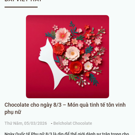
Chocolate cho ngày 8/3 – Món quà tinh tế tôn vinh
C
phụ nữ
k
Thứ Năm, 05/03/2026
-
Belcholat Chocolate
Ch
Ngày Quốc tế Phụ nữ 8/3 là dịp để thế giới dành sự trân trọng cho
Kh