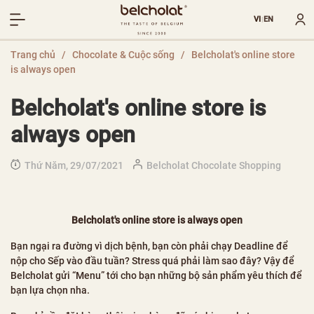
VI
EN
|
Trang chủ
/
Chocolate & Cuộc sống
/
Belcholat's online store
is always open
Belcholat's online store is
always open
Thứ Năm, 29/07/2021
Belcholat Chocolate Shopping
Belcholat's online store is always open
Bạn ngại ra đường vì dịch bệnh, bạn còn phải chạy Deadline để
nộp cho Sếp vào đầu tuần? Stress quá phải làm sao đây? Vậy để
Belcholat gửi “Menu” tới cho bạn những bộ sản phẩm yêu thích để
bạn lựa chọn nha.