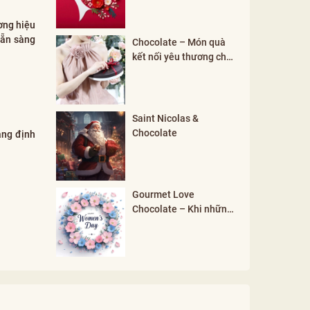
ơng hiệu
sẵn sàng
Chocolate – Món quà
kết nối yêu thương cho
mọi khởi đầu
Saint Nicolas &
Chocolate
ẳng định
Gourmet Love
Chocolate – Khi những
đối lập hòa hợp tạo nên
vẻ đẹp phụ nữ