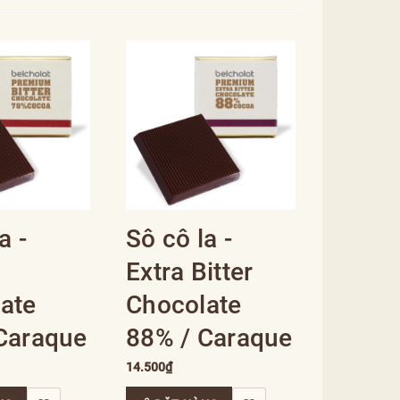
a -
Sô cô la -
Extra Bitter
ate
Chocolate
Caraque
88% / Caraque
14.500₫