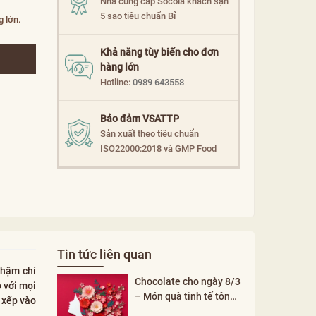
Nhà cung cấp Socola khách sạn
5 sao tiêu chuẩn Bỉ
g lớn.
Khả năng tùy biến cho đơn
hàng lớn
Hotline:
0989 643558
Bảo đảm VSATTP
Sản xuất theo tiêu chuẩn
ISO22000:2018 và GMP Food
Tin tức liên quan
thậm chí
Chocolate cho ngày 8/3
 với mọi
– Món quà tinh tế tôn
 xếp vào
vinh phụ nữ