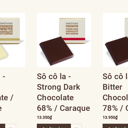
 -
Sô cô la -
Sô cô l
Strong Dark
Bitter
te /
Chocolate
Chocol
e
68% / Caraque
78% / 
13.350₫
13.950₫