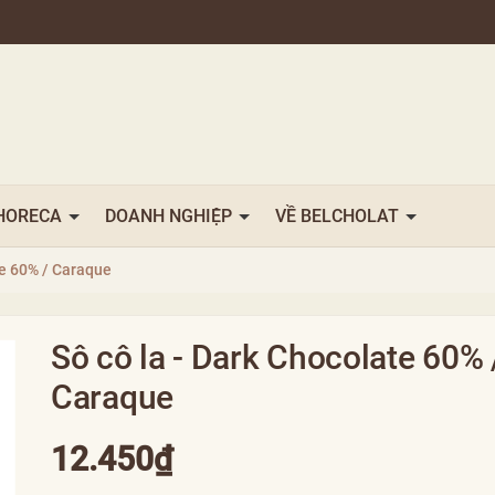
HORECA
DOANH NGHIỆP
VỀ BELCHOLAT
te 60% / Caraque
Sô cô la - Dark Chocolate 60% 
Caraque
12.450₫