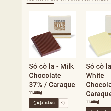
Sô cô la - Milk
Sô cô la
Chocolate
White
37% / Caraque
Chocola
Caraqu
11.850₫
11.850₫
ĐẶT HÀNG