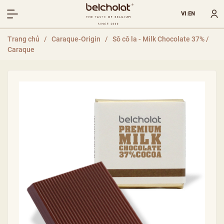
VI
EN
|
Trang chủ
/
Caraque-Origin
/
Sô cô la - Milk Chocolate 37% /
Caraque