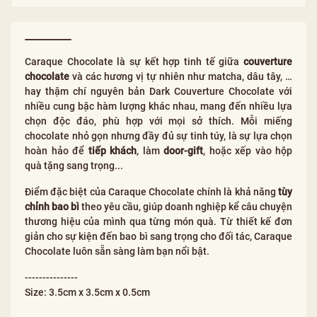
Caraque Chocolate là sự kết hợp tinh tế giữa
couverture
chocolate
và các hương vị tự nhiên như matcha, dâu tây, …
hay thậm chí nguyên bản Dark Couverture Chocolate với
nhiều cung bậc hàm lượng khác nhau, mang đến nhiều lựa
chọn độc đáo, phù hợp với mọi sở thích. Mỗi miếng
chocolate nhỏ gọn nhưng đầy đủ sự tinh túy, là sự lựa chọn
hoàn hảo để
tiếp khách
, làm
door-gift
, hoặc xếp vào hộp
quà tặng sang trọng...
Điểm đặc biệt của Caraque Chocolate chính là khả năng
tùy
chỉnh bao bì
theo yêu cầu, giúp doanh nghiệp kể câu chuyện
thương hiệu của mình qua từng món quà. Từ thiết kế đơn
giản cho sự kiện đến bao bì sang trọng cho đối tác, Caraque
Chocolate luôn sẵn sàng làm bạn nổi bật.
---------------
Size: 3.5cm x 3.5cm x 0.5cm