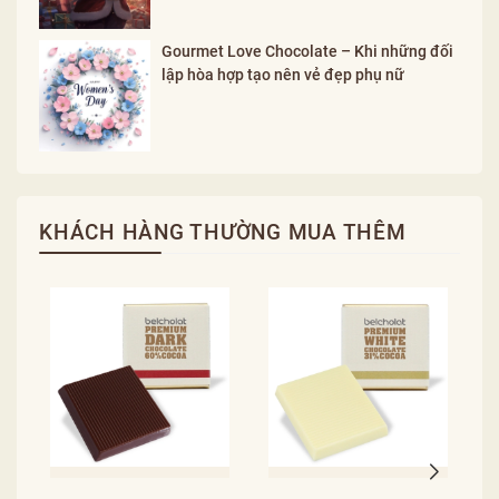
Gourmet Love Chocolate – Khi những đối
lập hòa hợp tạo nên vẻ đẹp phụ nữ
KHÁCH HÀNG THƯỜNG MUA THÊM
S
C
C
1