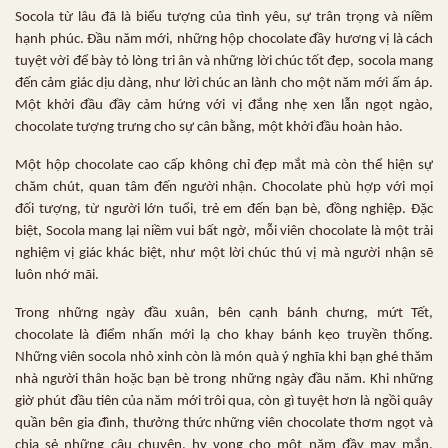
Socola từ lâu đã là biểu tượng của tình yêu, sự trân trọng và niềm
hạnh phúc. Đầu năm mới, những hộp chocolate đầy hương vị là cách
tuyệt vời để bày tỏ lòng tri ân và những lời chúc tốt đẹp, socola mang
đến cảm giác dịu dàng, như lời chúc an lành cho một năm mới ấm áp.
Một khởi đầu đầy cảm hứng với vị đắng nhẹ xen lẫn ngọt ngào,
chocolate tượng trưng cho sự cân bằng, một khởi đầu hoàn hảo.
Một hộp chocolate cao cấp không chỉ đẹp mắt mà còn thể hiện sự
chăm chút, quan tâm đến người nhận. Chocolate phù hợp với mọi
đối tượng, từ người lớn tuổi, trẻ em đến bạn bè, đồng nghiệp. Đặc
biệt, Socola mang lại niềm vui bất ngờ, mỗi viên chocolate là một trải
nghiệm vị giác khác biệt, như một lời chúc thú vị mà người nhận sẽ
luôn nhớ mãi.
Trong những ngày đầu xuân, bên cạnh bánh chưng, mứt Tết,
chocolate là điểm nhấn mới lạ cho khay bánh kẹo truyền thống.
Những viên socola nhỏ xinh còn là món quà ý nghĩa khi bạn ghé thăm
nhà người thân hoặc bạn bè trong những ngày đầu năm. Khi những
giờ phút đầu tiên của năm mới trôi qua, còn gì tuyệt hơn là ngồi quây
quần bên gia đình, thưởng thức những viên chocolate thơm ngọt và
chia sẻ những câu chuyện, hy vọng cho một năm đầy may mắn.