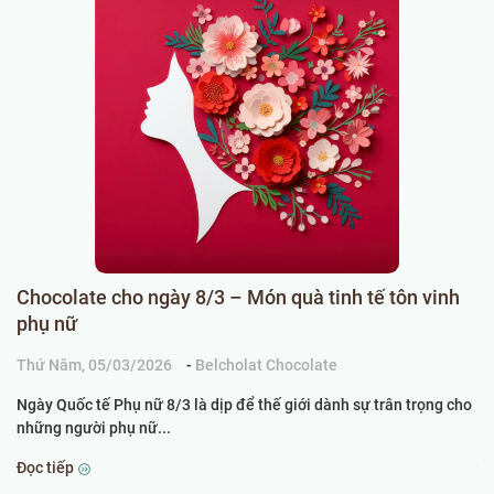
Chocolate cho ngày 8/3 – Món quà tinh tế tôn vinh
C
phụ nữ
k
Thứ Năm, 05/03/2026
-
Belcholat Chocolate
Ch
Ngày Quốc tế Phụ nữ 8/3 là dịp để thế giới dành sự trân trọng cho
Kh
những người phụ nữ...
th
Đọc tiếp
Đọ