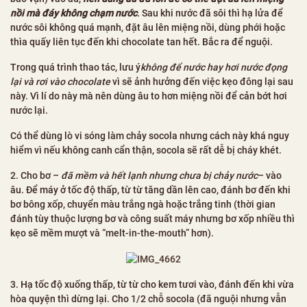
nồi mà đáy không chạm nước
.
Sau khi nước đã sôi thì hạ lửa để
nước sôi không quá mạnh, đặt âu lên miệng nồi, dùng phới hoặc
thìa quấy liên tục đến khi chocolate tan hết. Bắc ra để nguội.
Trong quá trình thao tác, lưu ý
không để nước hay hơi nước đọng
lại và rơi vào chocolate
vì sẽ ảnh hưởng đến việc kẹo đông lại sau
này. Vì lí do này mà nên dùng âu to hơn miệng nồi để cản bớt hơi
nước lại.
Có thể dùng lò vi sóng làm chảy socola nhưng cách này khá nguy
hiểm vì nếu không canh cẩn thận, socola sẽ rất dễ bị cháy khét.
2. Cho bơ –
đã mềm và hết lạnh nhưng chưa bị chảy nước
– vào
âu. Để máy ở tốc độ thấp, từ từ tăng dần lên cao, đánh bơ đến khi
bơ bông xốp, chuyển màu trắng ngà hoặc trắng tinh (thời gian
đánh tùy thuộc lượng bơ và công suất máy nhưng bơ xốp nhiều thì
kẹo sẽ mềm mượt và “melt-in-the-mouth” hơn).
3. Hạ tốc độ xuống thấp, từ từ cho kem tươi vào, đánh đến khi vừa
hòa quyện thì dừng lại. Cho 1/2 chỗ socola (đã nguội nhưng vẫn