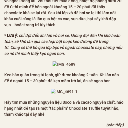
vỏ ngoài đông lại. Với thời tiết mùa đông, nhiệt độ phòng dưới 20
độ C thì mình để bên ngoài khoảng 15 – 20 phút đã thấy
chocolate khá se lại rồi. Sau khi lớp vỏ đã hơi se lại thì làm nốt
khâu cuối cùng là lăn qua bột ca cao, vụn dừa, hạt sấy khô đập
vụn… hoặc trang trí tùy thích.
*
Lưu ý
:
chỉ đợi đến khi lớp vỏ hơi se, không đợi đến khi khô hoàn
toàn, sẽ khó lăn qua các loại bột hoặc keo đường để trang
trí.
Cũng có thể bỏ qua lớp bọc vỏ ngoài chocolate này, nhưng nếu
có nó thì mình thấy kẹo ngon hơn.
Kẹo bảo quản trong tủ lạnh, giữ được khoảng 2 tuần. Khi ăn nên
để ở ngoài 15 – 30 phút để kẹo mềm trở lại, ăn sẽ ngon hơn.
Hãy tìm mua những nguyên liệu Socola và cacao nguyên chất, hảo
hạng nhất để tạo ra một "tác phẩm" Chocolate Truffle tuyệt hảo,
tham khảo
tại đây
nhé
(còn tiếp)