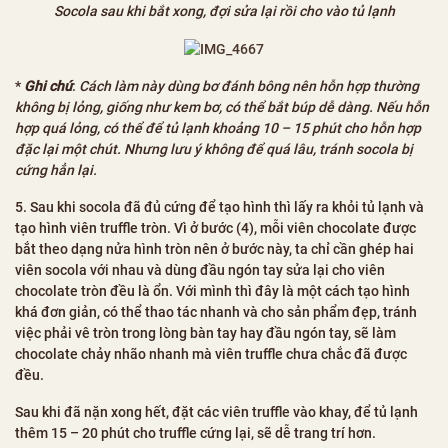
Socola sau khi bắt xong, đợi sửa lại rồi cho vào tủ lạnh
*
Ghi chú
:
Cách làm này dùng bơ đánh bông nên hỗn hợp thường
không bị lỏng, giống như kem bơ, có thể bắt búp dễ dàng. Nếu hỗn
hợp quá lỏng, có thể để tủ lạnh khoảng 10 – 15 phút cho hỗn hợp
đặc lại một chút. Nhưng lưu ý không để quá lâu, tránh socola bị
cứng hẳn lại.
5. Sau khi socola đã đủ cứng để tạo hình thì lấy ra khỏi tủ lạnh và
tạo hình viên truffle tròn. Vì ở bước (4), mỗi viên chocolate được
bắt theo dạng nửa hình tròn nên ở bước này, ta chỉ cần ghép hai
viên socola với nhau và dùng đầu ngón tay sửa lại cho viên
chocolate tròn đều là ổn. Với mình thì đây là một cách tạo hình
khá đơn giản, có thể thao tác nhanh và cho sản phẩm đẹp, tránh
việc phải vê tròn trong lòng bàn tay hay đầu ngón tay, sẽ làm
chocolate chảy nhão nhanh mà viên truffle chưa chắc đã được
đều.
Sau khi đã nặn xong hết, đặt các viên truffle vào khay, để tủ lạnh
thêm 15 – 20 phút cho truffle cứng lại, sẽ dễ trang trí hơn.