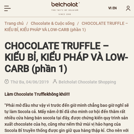
VI
EN
|
Trang chủ
/
Chocolate & Cuộc sống
/
CHOCOLATE TRUFFLE –
KIỂU BỈ, KIỂU PHÁP VÀ LOW-CARB (phần 1)
CHOCOLATE TRUFFLE –
KIỂU BỈ, KIỂU PHÁP VÀ LOW-
CARB (phần 1)
Thứ Ba, 04/06/2019
Belcholat Chocolate Shopping
Làm
Chocolate Truffle
không khó!!!
"Phải mở đầu như vậy vì trước đến giờ mình chẳng bao giờ nghĩ sẽ
tự làm Socola cả. Mấy năm ở Bỉ đã cho mình cơ hội đến thăm rất
nhiều cửa hàng bán socola tại đây, được chứng kiến quy trình sản
xuất chocolate của họ, cũng như nếm thử mùi vị hảo hạng của
Socola Bỉ truyền thống được gìn giữ qua hàng thập kỉ. Cho nên với