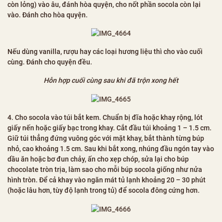
còn lỏng) vào âu, đánh hòa quyện, cho nốt phần socola còn lại
vào. Đánh cho hòa quyện.
Nếu dùng vanilla, rượu hay các loại hương liệu thì cho vào cuối
cùng. Đánh cho quyện đều.
Hỗn hợp cuối cùng sau khi đã trộn xong hết
4. Cho socola vào túi bắt kem. Chuẩn bị đĩa hoặc khay rộng, lót
giấy nến hoặc giấy bạc trong khay. Cắt đầu túi khoảng 1 – 1.5 cm.
Giữ túi thẳng đứng vuông góc với mặt khay, bắt thành từng búp
nhỏ, cao khoảng 1.5 cm. Sau khi bắt xong, nhúng đầu ngón tay vào
dầu ăn hoặc bơ đun chảy, ấn cho xẹp chóp, sửa lại cho búp
chocolate tròn trịa, làm sao cho mỗi búp socola giống như nửa
hình tròn. Để cả khay vào ngăn mát tủ lạnh khoảng 20 – 30 phút
(hoặc lâu hơn, tùy độ lạnh trong tủ) để socola đông cứng hơn.