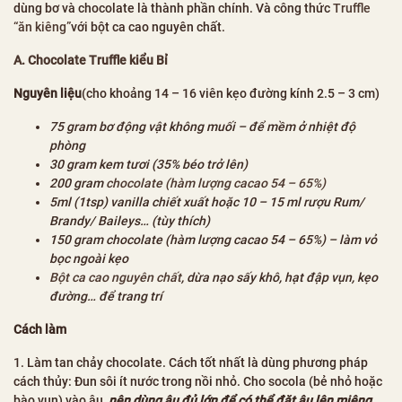
dùng bơ và chocolate là thành phần chính. Và công thức
Truffle
“ăn kiêng”
với bột ca cao nguyên chất.
A. Chocolate Truffle kiểu Bỉ
Nguyên liệu
(cho khoảng 14 – 16 viên kẹo đường kính 2.5 – 3 cm)
75 gram bơ động vật không muối – để mềm ở nhiệt độ
phòng
30 gram kem tươi (35% béo trở lên)
200 gram
chocolate (hàm lượng cacao 54 – 65%)
5ml (1tsp) vanilla chiết xuất hoặc 10 – 15 ml rượu Rum/
Brandy/ Baileys… (tùy thích)
150 gram chocolate (hàm lượng cacao 54 – 65%) – làm vỏ
bọc ngoài kẹo
Bột ca cao nguyên chất
, dừa nạo sấy khô, hạt đập vụn, kẹo
đường… để trang trí
Cách làm
1. Làm tan chảy chocolate. Cách tốt nhất là dùng phương pháp
cách thủy: Đun sôi ít nước trong nồi nhỏ. Cho socola (bẻ nhỏ hoặc
bào vụn) vào âu,
nên dùng âu đủ lớn để có thể đặt âu lên miệng