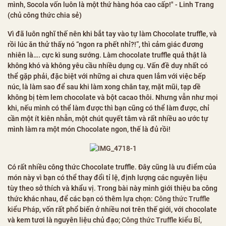
mình, Socola vốn luôn là một thứ hàng hóa cao cấp!" - Linh Trang
(chủ công thức chia sẻ)
Vì đã luôn nghĩ thế nên khi bắt tay vào tự làm Chocolate truffle, và
rồi lúc ăn thử thấy nó “ngon ra phết nhỉ?!”, thì cảm giác đương
nhiên là…. cực kì sung sướng. Làm chocolate truffle quả thật là
không khó và không yêu cầu nhiều dụng cụ. Vấn đề duy nhất có
thể gặp phải, đặc biệt với những ai chưa quen lắm với việc bếp
núc, là làm sao để sau khi làm xong chân tay, mặt mũi, tạp dề
không bị tèm lem chocolate và bột cacao thôi. Nhưng vẫn như mọi
khi, nếu mình có thể làm được thì bạn cũng có thể làm được, chỉ
cần một ít kiên nhẫn, một chút quyết tâm và rất nhiều ao ước tự
mình làm ra một món Chocolate ngon, thế là đủ rồi!
Có rất nhiều công thức Chocolate truffle. Đây cũng là ưu điểm của
món này vì bạn có thể thay đổi tỉ lệ, định lượng các nguyên liệu
tùy theo sở thích và khẩu vị. Trong bài này mình giới thiệu ba công
thức khác nhau, để các bạn có thêm lựa chọn:
Công thức Truffle
kiểu Pháp
, vốn rất phổ biến ở nhiều nơi trên thế giới, với chocolate
và kem tươi là nguyên liệu chủ đạo;
Công thức Truffle kiểu Bỉ
,