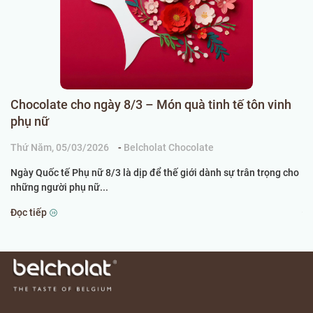
Chocolate cho ngày 8/3 – Món quà tinh tế tôn vinh
C
phụ nữ
k
Thứ Năm, 05/03/2026
-
Belcholat Chocolate
Ch
Ngày Quốc tế Phụ nữ 8/3 là dịp để thế giới dành sự trân trọng cho
Kh
những người phụ nữ...
th
Đọc tiếp
Đọ