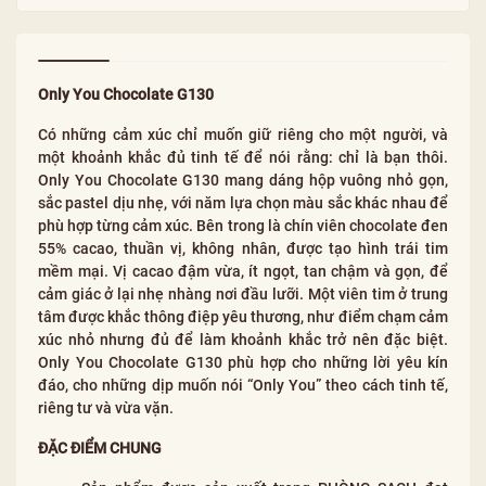
Only You Chocolate G130
Có những cảm xúc chỉ muốn giữ riêng cho một người, và
một khoảnh khắc đủ tinh tế để nói rằng: chỉ là bạn thôi.
Only You Chocolate G130 mang dáng hộp vuông nhỏ gọn,
sắc pastel dịu nhẹ, với năm lựa chọn màu sắc khác nhau để
phù hợp từng cảm xúc. Bên trong là chín viên chocolate đen
55% cacao, thuần vị, không nhân, được tạo hình trái tim
mềm mại. Vị cacao đậm vừa, ít ngọt, tan chậm và gọn, để
cảm giác ở lại nhẹ nhàng nơi đầu lưỡi. Một viên tim ở trung
tâm được khắc thông điệp yêu thương, như điểm chạm cảm
xúc nhỏ nhưng đủ để làm khoảnh khắc trở nên đặc biệt.
Only You Chocolate G130 phù hợp cho những lời yêu kín
đáo, cho những dịp muốn nói “Only You” theo cách tinh tế,
riêng tư và vừa vặn.
ĐẶC ĐIỂM CHUNG