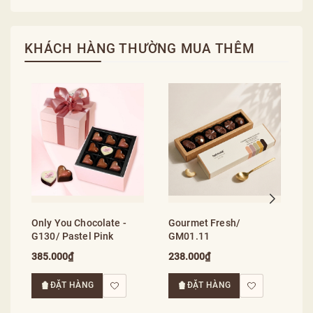
KHÁCH HÀNG THƯỜNG MUA THÊM
G
S
2
Only You Chocolate -
Gourmet Fresh/
G130/ Pastel Pink
GM01.11
385.000₫
238.000₫
ĐẶT HÀNG
ĐẶT HÀNG