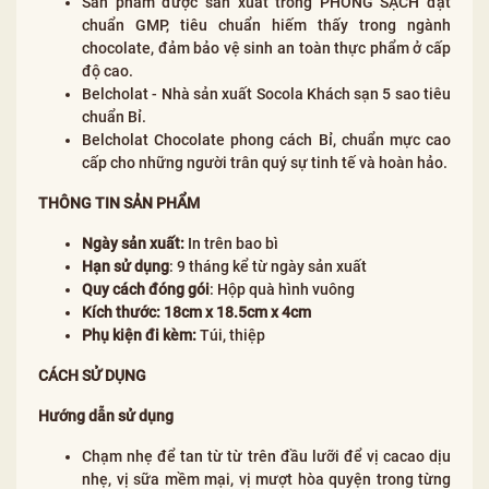
Sản phẩm được sản xuất trong PHÒNG SẠCH đạt
chuẩn GMP, tiêu chuẩn hiếm thấy trong ngành
chocolate, đảm bảo vệ sinh an toàn thực phẩm ở cấp
độ cao.
Belcholat - Nhà sản xuất Socola Khách sạn 5 sao tiêu
chuẩn Bỉ.
Belcholat Chocolate phong cách Bỉ, chuẩn mực cao
cấp cho những người trân quý sự tinh tế và hoàn hảo.
THÔNG TIN SẢN PHẨM
Ngày sản xuất:
In trên bao bì
Hạn sử dụng
: 9 tháng kể từ ngày sản xuất
Quy cách đóng gói
: Hộp quà hình vuông
Kích thước: 18cm x 18.5cm x 4cm
Phụ kiện đi kèm:
Túi, thiệp
CÁCH SỬ DỤNG
Hướng dẫn sử dụng
Chạm nhẹ để tan từ từ trên đầu lưỡi để vị cacao dịu
nhẹ, vị sữa mềm mại, vị mượt hòa quyện trong từng