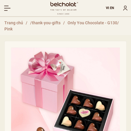
VI
EN
|
Trang chủ
/
/thank-you-gifts
/
Only You Chocolate - G130/
Pink