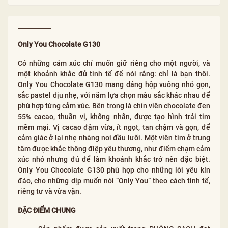
Only You Chocolate G130
Có những cảm xúc chỉ muốn giữ riêng cho một người, và
một khoảnh khắc đủ tinh tế để nói rằng: chỉ là bạn thôi.
Only You Chocolate G130 mang dáng hộp vuông nhỏ gọn,
sắc pastel dịu nhẹ, với năm lựa chọn màu sắc khác nhau để
phù hợp từng cảm xúc. Bên trong là chín viên chocolate đen
55% cacao, thuần vị, không nhân, được tạo hình trái tim
mềm mại. Vị cacao đậm vừa, ít ngọt, tan chậm và gọn, để
cảm giác ở lại nhẹ nhàng nơi đầu lưỡi. Một viên tim ở trung
tâm được khắc thông điệp yêu thương, như điểm chạm cảm
xúc nhỏ nhưng đủ để làm khoảnh khắc trở nên đặc biệt.
Only You Chocolate G130 phù hợp cho những lời yêu kín
đáo, cho những dịp muốn nói “Only You” theo cách tinh tế,
riêng tư và vừa vặn.
ĐẶC ĐIỂM CHUNG