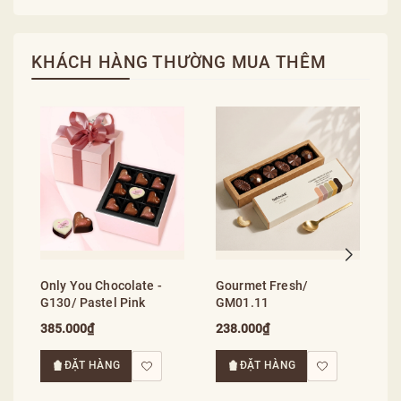
KHÁCH HÀNG THƯỜNG MUA THÊM
G
S
2
Only You Chocolate -
Gourmet Fresh/
G130/ Pastel Pink
GM01.11
385.000₫
238.000₫
ĐẶT HÀNG
ĐẶT HÀNG