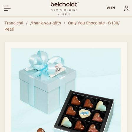
VI
EN
|
Trang chủ
/
/thank-you-gifts
/
Only You Chocolate - G130/
Pearl