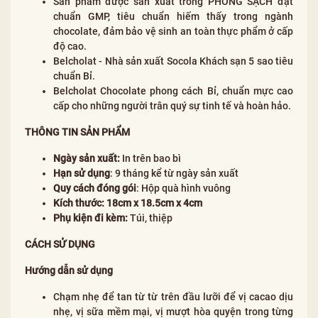
Sản phẩm được sản xuất trong PHÒNG SẠCH đạt
chuẩn GMP, tiêu chuẩn hiếm thấy trong ngành
chocolate, đảm bảo vệ sinh an toàn thực phẩm ở cấp
độ cao.
Belcholat - Nhà sản xuất Socola Khách sạn 5 sao tiêu
chuẩn Bỉ.
Belcholat Chocolate phong cách Bỉ, chuẩn mực cao
cấp cho những người trân quý sự tinh tế và hoàn hảo.
THÔNG TIN SẢN PHẨM
Ngày sản xuất:
In trên bao bì
Hạn sử dụng
: 9 tháng kể từ ngày sản xuất
Quy cách đóng gói
: Hộp quà hình vuông
Kích thước: 18cm x 18.5cm x 4cm
Phụ kiện đi kèm:
Túi, thiệp
CÁCH SỬ DỤNG
Hướng dẫn sử dụng
Chạm nhẹ để tan từ từ trên đầu lưỡi để vị cacao dịu
nhẹ, vị sữa mềm mại, vị mượt hòa quyện trong từng