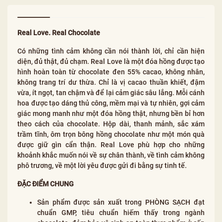
Real Love. Real Chocolate
Có những tình cảm không cần nói thành lời, chỉ cần hiện
diện, đủ thật, đủ chạm. Real Love là một đóa hồng được tạo
hình hoàn toàn từ chocolate đen 55% cacao, không nhân,
không trang trí dư thừa. Chỉ là vị cacao thuần khiết, đậm
vừa, ít ngọt, tan chậm và để lại cảm giác sâu lắng. Mỗi cánh
hoa được tạo dáng thủ công, mềm mại và tự nhiên, gợi cảm
giác mong manh như một đóa hồng thật, nhưng bền bỉ hơn
theo cách của chocolate. Hộp dài, thanh mảnh, sắc xám
trầm tĩnh, ôm trọn bông hồng chocolate như một món quà
được giữ gìn cẩn thận. Real Love phù hợp cho những
khoảnh khắc muốn nói về sự chân thành, về tình cảm không
phô trương, về một lời yêu được gửi đi bằng sự tinh tế.
ĐẶC ĐIỂM CHUNG
Sản phẩm được sản xuất trong PHÒNG SẠCH đạt
chuẩn GMP, tiêu chuẩn hiếm thấy trong ngành