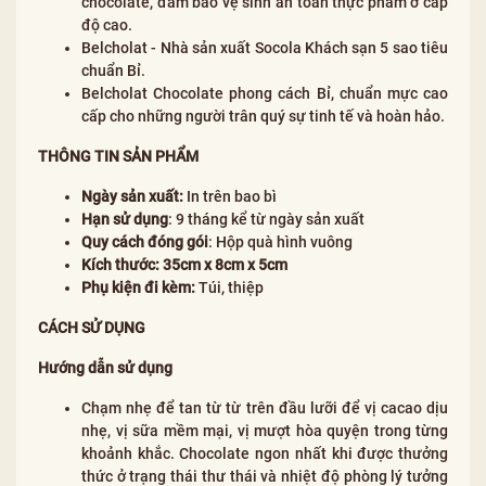
chocolate, đảm bảo vệ sinh an toàn thực phẩm ở cấp
độ cao.
Belcholat - Nhà sản xuất Socola Khách sạn 5 sao tiêu
chuẩn Bỉ.
Belcholat Chocolate phong cách Bỉ, chuẩn mực cao
cấp cho những người trân quý sự tinh tế và hoàn hảo.
THÔNG TIN SẢN PHẨM
Ngày sản xuất:
In trên bao bì
Hạn sử dụng
: 9 tháng kể từ ngày sản xuất
Quy cách đóng gói
: Hộp quà hình vuông
Kích thước:
35cm x 8cm x 5cm
Phụ kiện đi kèm:
Túi, thiệp
CÁCH SỬ DỤNG
Hướng dẫn sử dụng
Chạm nhẹ để tan từ từ trên đầu lưỡi để vị cacao dịu
nhẹ, vị sữa mềm mại, vị mượt hòa quyện trong từng
khoảnh khắc. Chocolate ngon nhất khi được thưởng
thức ở trạng thái thư thái và nhiệt độ phòng lý tưởng