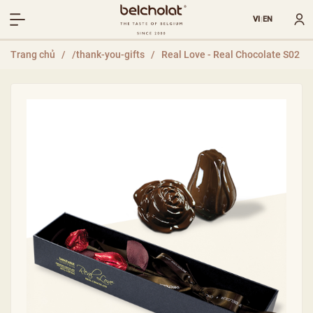
VI
EN
|
Trang chủ
/
/thank-you-gifts
/
Real Love - Real Chocolate S02