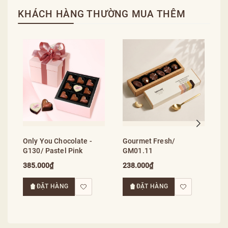
KHÁCH HÀNG THƯỜNG MUA THÊM
G
S
2
Only You Chocolate -
Gourmet Fresh/
G130/ Pastel Pink
GM01.11
385.000₫
238.000₫
ĐẶT HÀNG
ĐẶT HÀNG