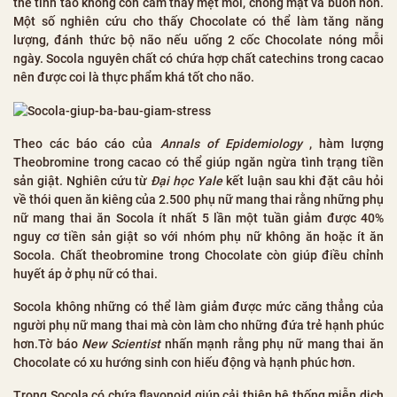
thể tỉnh táo không còn cảm thấy mệt mỏi, chóng mặt và buồn nôn.
Một số nghiên cứu cho thấy Chocolate có thể làm tăng năng
lượng, đánh thức bộ não nếu uống 2 cốc Chocolate nóng mỗi
ngày. Socola nguyên chất có chứa hợp chất catechins trong cacao
nên được coi là thực phẩm khá tốt cho não.
Theo các báo cáo của
Annals of Epidemiology
, hàm lượng
Theobromine trong cacao có thể giúp ngăn ngừa tình trạng tiền
sản giật. Nghiên cứu từ
Đại học Yale
kết luận sau khi đặt câu hỏi
về thói quen ăn kiêng của 2.500 phụ nữ mang thai rằng những phụ
nữ mang thai ăn Socola ít nhất 5 lần một tuần giảm được 40%
nguy cơ tiền sản giật so với nhóm phụ nữ không ăn hoặc ít ăn
Socola. Chất theobromine trong Chocolate còn giúp điều chỉnh
huyết áp ở phụ nữ có thai.
Socola không những có thể làm giảm được mức căng thẳng của
người phụ nữ mang thai mà còn làm cho những đứa trẻ hạnh phúc
hơn.Tờ báo
New Scientist
nhấn mạnh rằng phụ nữ mang thai ăn
Chocolate có xu hướng sinh con hiếu động và hạnh phúc hơn.
Trong Socola có chứa flavonoid giúp cải thiện hệ thống miễn dịch