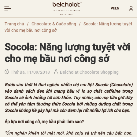
VI
EN
|
Trang chủ
/
Chocolate & Cuộc sống
/
Socola: Năng lượng tuyệt
vời cho mẹ bầu nơi công sở
Socola: Năng lượng tuyệt vời
cho mẹ bầu nơi công sở
Thứ Ba, 11/09/2018
Belcholat Chocolate Shopping
Bước vào thời kì thai nghén nhiều chị em liệt Socola (Chocolate)
vào danh sách đen khi mang bầu vì lo sợ chất caffeine trong
Socola sẽ ảnh hưởng tới sức khỏe. Tuy nhiên, các mẹ bầu giờ đây
có thể yên tâm thưởng thức Socola bởi những dưỡng chất trong
Socola không hề gây hại mà còn đem lại rất nhiều lợi ích cho bạn.
Áp lực nơi công sở, mẹ bầu phải làm sao?
“
Ốm nghén khiến tôi mệt mỏi, khó chịu và trở nên cáu bẩn hơn.