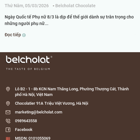
Thứ Năm, 05/03/2026
-
Belcholat Chocolate
Ch
Ngày Quốc tế Phụ nữ 8/3 là dịp để thế giới dành sự trân trọng cho
Kh
những người phụ nữ...
th
Đọc tiếp
Đọ
Lô B2 - 1 - 8b KCN Nam Thăng Long, Phường Thượng Cát, Thành
phố Hà Nội, Việt Nam
Chocolatier 91A Triệu Việt Vương, Hà Nội
marketing@belcholat.com
0989643558
Facebook
MSDN: 0101055069