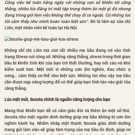
Công việc kế toán hằng ngày với những con số khiến tôi căng
thẳng, nhiều lúc đãng trí mất tập trung thèm ăn một gì đó nhưng
đang trong giờ làm việc không thể chạy đi ra ngoài. Có những lúc
tôi cảm thấy như mình hoàn toàn kiệt sức”.
Đó là tâm sự của chị
Liên, một nhân viên kế toán tại Hà Nội.
Không chỉ chị Liên mà còn rất nhiều mẹ bầu đang rơi vào tình
trạng Stress nơi công sở. Những căng thẳng, stress trong thời gian
bầu bì khiến tính khí của bạn trở thất thường, hay nổi cáu và khó
kiểm soát hơn. Mệt mỏi vì những cơn ốm nghén, đau nhức ợ
nóng… cảm thấy cơ thể như kiệt sức. Những lúc như vậy mẹ bầu
cần được nạp năng lượng để có thể giúp bạn tỉnh táo vào giải tỏa
căng thẳng.
Lúc mệt mỏi, Socola chính là nguồn năng lượng cho bạn
Mang thai khiến bạn dễ có cảm giác đói và thèm ăn một số thứ.
Socola như một nguồn dinh dưỡng giúp mẹ bầu không bị cơn ốm
nghén hành hạ. Nhấm nháp một thanh Socola giàu dinh dưỡng
trong giờ làm việc sẽ giúp tâm trạng của mẹ bầu ổn định, giúp cơ