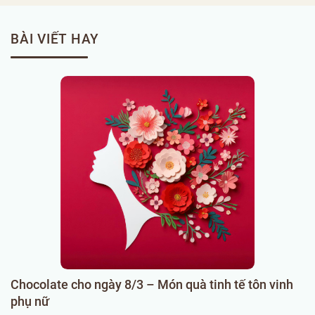
BÀI VIẾT HAY
Chocolate cho ngày 8/3 – Món quà tinh tế tôn vinh
C
phụ nữ
k