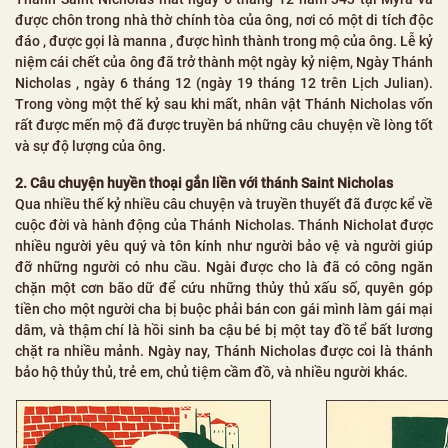
được chôn trong nhà thờ chính tòa của ông, nơi có một di tích độc
đáo , được gọi là manna , được hình thành trong mộ của ông. Lễ kỷ
niệm cái chết của ông đã trở thành một ngày kỷ niệm, Ngày Thánh
Nicholas , ngày 6 tháng 12 (ngày 19 tháng 12 trên Lịch Julian).
Trong vòng một thế kỷ sau khi mất, nhân vật Thánh Nicholas vốn
rất được mến mộ đã được truyền bá những câu chuyện về lòng tốt
và sự độ lượng của ông.
2. Câu chuyện huyền thoại gắn liền với thánh Saint Nicholas
Qua nhiều thế kỷ nhiều câu chuyện và truyền thuyết đã được kể về
cuộc đời và hành động của Thánh Nicholas. Thánh Nicholat được
nhiều người yêu quý và tôn kính như người bảo vệ và người giúp
đỡ những người có nhu cầu. Ngài được cho là đã có công ngăn
chặn một cơn bão dữ để cứu những thủy thủ xấu số, quyên góp
tiền cho một người cha bị buộc phải bán con gái mình làm gái mại
dâm, và thậm chí là hồi sinh ba cậu bé bị một tay đồ tể bất lương
chặt ra nhiều mảnh. Ngày nay, Thánh Nicholas được coi là thánh
bảo hộ thủy thủ, trẻ em, chủ tiệm cầm đồ, và nhiều người khác.