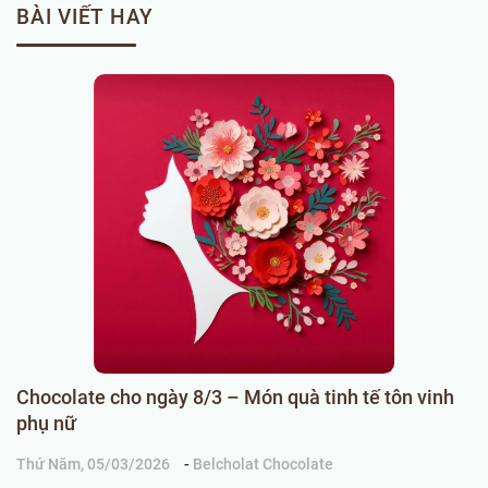
BÀI VIẾT HAY
Chocolate cho ngày 8/3 – Món quà tinh tế tôn vinh
C
phụ nữ
k
Thứ Năm, 05/03/2026
-
Belcholat Chocolate
Ch