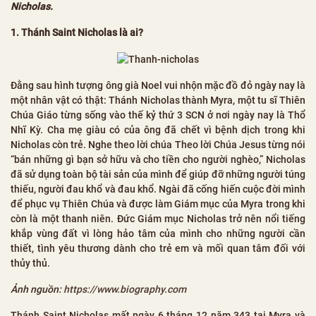
Nicholas.
1. Thánh Saint Nicholas là ai?
Đằng sau hình tượng ông già Noel vui nhộn mặc đồ đỏ ngày nay là
một nhân vật có thật: Thánh Nicholas thành Myra, một tu sĩ Thiên
Chúa Giáo từng sống vào thế kỷ thứ 3 SCN ở nơi ngày nay là Thổ
Nhĩ Kỳ. Cha mẹ giàu có của ông đã chết vì bệnh dịch trong khi
Nicholas còn trẻ. Nghe theo lời chúa Theo lời Chúa Jesus từng nói
“bán những gì bạn sở hữu và cho tiền cho người nghèo,” Nicholas
đã sử dụng toàn bộ tài sản của mình để giúp đỡ những người túng
thiếu, người đau khổ và đau khổ. Ngài đã cống hiến cuộc đời mình
để phục vụ Thiên Chúa và được làm Giám mục của Myra trong khi
còn là một thanh niên. Đức Giám mục Nicholas trở nên nổi tiếng
khắp vùng đất vì lòng hảo tâm của mình cho những người cần
thiết, tình yêu thương dành cho trẻ em và mối quan tâm đối với
thủy thủ.
Ảnh nguồn:
https://www.biography.com
Thánh Saint Nicholas mất ngày 6 tháng 12 năm 343 tại Myra và