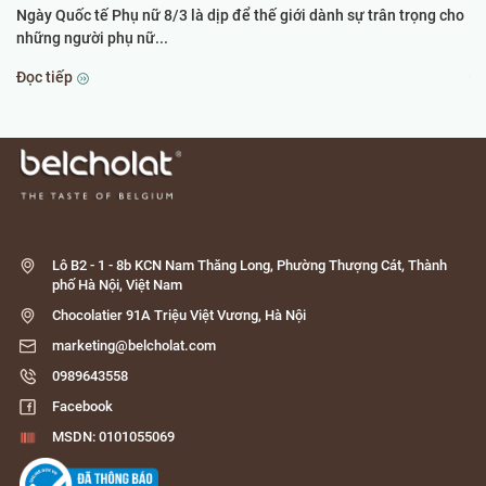
Ngày Quốc tế Phụ nữ 8/3 là dịp để thế giới dành sự trân trọng cho
Kh
những người phụ nữ...
th
Đọc tiếp
Đọ
Lô B2 - 1 - 8b KCN Nam Thăng Long, Phường Thượng Cát, Thành
phố Hà Nội, Việt Nam
Chocolatier 91A Triệu Việt Vương, Hà Nội
marketing@belcholat.com
0989643558
Facebook
MSDN: 0101055069