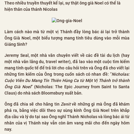
Theo nhiều truyền thuyết kể lại, sự thật ông già Noel có thể là
hiện thân của thánh Nicolas
Làm cách nào mà từ một vị Thánh đầy lòng bác ái lại trở thành
Ông Già Noel, một biểu tượng mang tính tiêu dùng vào mỗi mùa
Giáng Sinh?
Jeremy Seal, một nhà văn chuyên viết về các đề tài du lịch (hay
một nhà văn lãng du, travel writer), đã lao vào một cuộc tìm kiếm
mang tính quốc tế để trả lời cho câu hỏi trên và Ông đã cho viết lại
những tìm kiếm của Ông trong cuốn sách có nhan đề: “
Nicholas:
Cuộc Viễn Du Mang Tín Thiên Hùng Ca từ Một Vị Thánh trở thành
Ông Già Noel
” (Nicholas: The Epic Journey from Saint to Santa
Claus) do nhà sách Bloomsbury xuất bản.
Ông đã chia sẽ cho hãng tin
Zenit
về những gì mà Ông đã khám
phá ra, bằng việc dõi theo sự sùng kính Ông Già Noel trên khắp
địa cầu và lý do tại sao Ông nghĩ Thánh Nicholas và lòng bác ái từ
nhân của vị Thánh này vẫn còn âm vang mãi cho đến ngày hôm
nay.