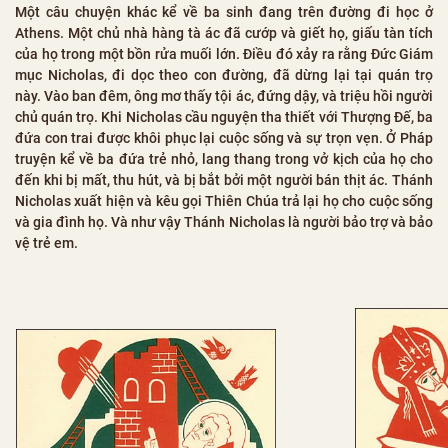
Một câu chuyện khác kể về ba sinh đang trên đường đi học ở
Athens. Một chủ nhà hàng tà ác đã cướp và giết họ, giấu tàn tích
của họ trong một bồn rửa muối lớn. Điều đó xảy ra rằng Đức Giám
mục Nicholas, đi dọc theo con đường, đã dừng lại tại quán trọ
này. Vào ban đêm, ông mơ thấy tội ác, đứng dậy, và triệu hồi người
chủ quán trọ. Khi Nicholas cầu nguyện tha thiết với Thượng Đế, ba
đứa con trai được khôi phục lại cuộc sống và sự trọn vẹn. Ở Pháp
truyện kể về ba đứa trẻ nhỏ, lang thang trong vở kịch của họ cho
đến khi bị mất, thu hút, và bị bắt bởi một người bán thịt ác. Thánh
Nicholas xuất hiện và kêu gọi Thiên Chúa trả lại họ cho cuộc sống
và gia đình họ. Và như vậy Thánh Nicholas là người bảo trợ và bảo
vệ trẻ em.