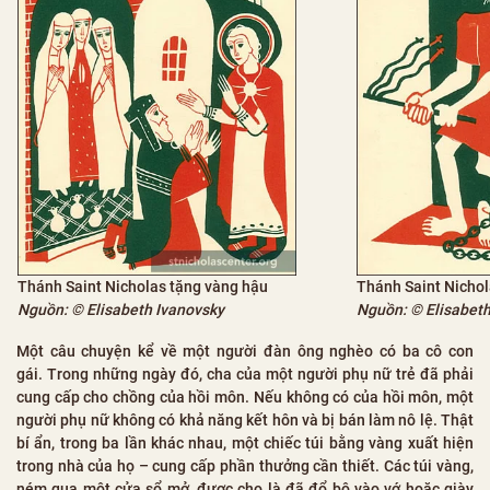
Thánh Saint Nichol
Thánh Saint Nicholas tặng vàng hậu
Nguồn: © Elisabeth
Nguồn: © Elisabeth Ivanovsky
Một câu chuyện kể về một người đàn ông nghèo có ba cô con
gái. Trong những ngày đó, cha của một người phụ nữ trẻ đã phải
cung cấp cho chồng của hồi môn. Nếu không có của hồi môn, một
người phụ nữ không có khả năng kết hôn và bị bán làm nô lệ. Thật
bí ẩn, trong ba lần khác nhau, một chiếc túi bằng vàng xuất hiện
trong nhà của họ – cung cấp phần thưởng cần thiết. Các túi vàng,
ném qua một cửa sổ mở, được cho là đã đổ bộ vào vớ hoặc giày