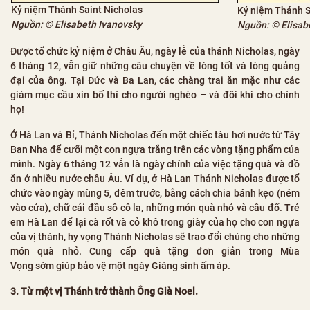
Kỷ niệm Thánh Saint Nicholas
Kỷ niệm Thánh S
Nguồn: © Elisabeth Ivanovsky
Nguồn: © Elisab
Được tổ chức kỷ niệm ở Châu Âu, ngày lễ của thánh Nicholas, ngày
6 tháng 12, vẫn giữ những câu chuyện về lòng tốt và lòng quảng
đại của ông. Tại Đức và Ba Lan, các chàng trai ăn mặc như các
giám mục cầu xin bố thí cho người nghèo – và đôi khi cho chính
họ!
Ở Hà Lan và Bỉ, Thánh Nicholas đến một chiếc tàu hơi nước từ Tây
Ban Nha để cưỡi một con ngựa trắng trên các vòng tặng phẩm của
mình. Ngày 6 tháng 12 vẫn là ngày chính của việc tặng quà và đồ
ăn ở nhiều nước châu Âu. Ví dụ, ở Hà Lan Thánh Nicholas được tổ
chức vào ngày mùng 5, đêm trước, bằng cách chia bánh kẹo (ném
vào cửa), chữ cái đầu sô cô la, những món quà nhỏ và câu đố. Trẻ
em Hà Lan để lại cà rốt và cỏ khô trong giày của họ cho con ngựa
của vị thánh, hy vọng Thánh Nicholas sẽ trao đổi chúng cho những
món quà nhỏ. Cung cấp quà tặng đơn giản trong Mùa
Vọng sớm giúp bảo vệ một ngày Giáng sinh ấm áp.
3. Từ một vị Thánh trở thành Ông Già Noel.