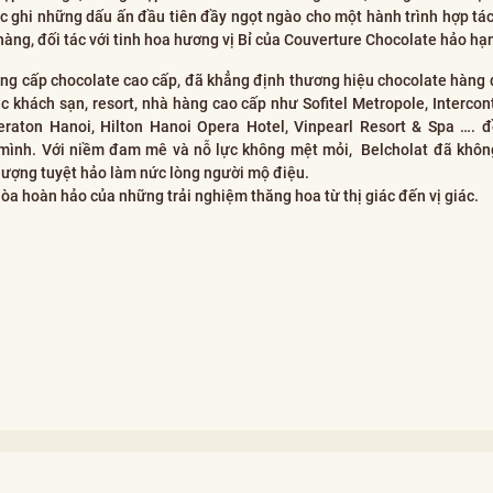
 ghi những dấu ấn đầu tiên đầy ngọt ngào cho một hành trình hợp tác
 hàng, đối tác với tinh hoa hương vị Bỉ của Couverture Chocolate hảo hạ
ung cấp chocolate cao cấp, đã khẳng định thương hiệu chocolate hàng 
ác khách sạn, resort, nhà hàng cao cấp như Sofitel Metropole, Intercont
heraton Hanoi, Hilton Hanoi Opera Hotel, Vinpearl Resort & Spa …. 
 mình. Với niềm đam mê và nỗ lực không mệt mỏi, Belcholat đã khô
 lượng tuyệt hảo làm nức lòng người mộ điệu.
òa hoàn hảo của những trải nghiệm thăng hoa từ thị giác đến vị giác.