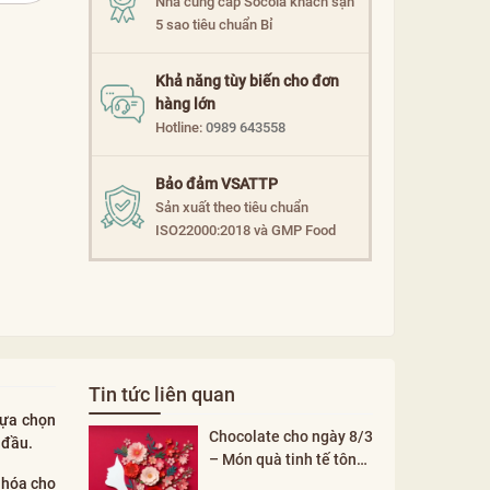
Nhà cung cấp Socola khách sạn
5 sao tiêu chuẩn Bỉ
Khả năng tùy biến cho đơn
hàng lớn
Hotline:
0989 643558
Bảo đảm VSATTP
Sản xuất theo tiêu chuẩn
ISO22000:2018 và GMP Food
Tin tức liên quan
lựa chọn
Chocolate cho ngày 8/3
 đầu.
– Món quà tinh tế tôn
vinh phụ nữ
 hóa cho