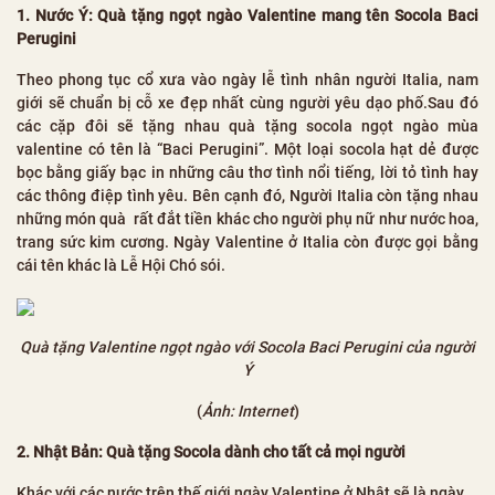
1. Nước Ý: Quà tặng ngọt ngào Valentine mang tên Socola Baci
Perugini
Theo phong tục cổ xưa vào ngày lễ tình nhân người Italia, nam
giới sẽ chuẩn bị cỗ xe đẹp nhất cùng người yêu dạo phố.Sau đó
các cặp đôi sẽ tặng nhau quà tặng socola ngọt ngào mùa
valentine có tên là “Baci Perugini”. Một loại socola hạt dẻ được
bọc bằng giấy bạc in những câu thơ tình nổi tiếng, lời tỏ tình hay
các thông điệp tình yêu. Bên cạnh đó, Người Italia còn tặng nhau
những món quà rất đắt tiền khác cho người phụ nữ như nước hoa,
trang sức kim cương. Ngày Valentine ở Italia còn được gọi bằng
cái tên khác là Lễ Hội Chó sói.
Quà tặng Valentine ngọt ngào với Socola Baci Perugini của người
Ý
(
Ảnh: Internet
)
2. Nhật Bản: Quà tặng Socola dành cho tất cả mọi người
Khác với các nước trên thế giới ngày Valentine ở Nhật sẽ là ngày