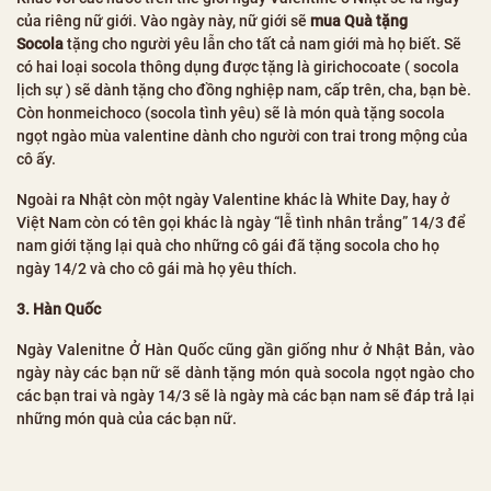
của riêng nữ giới. Vào ngày này, nữ giới sẽ
mua Quà tặng
Socola
tặng cho người yêu lẫn cho tất cả nam giới mà họ biết. Sẽ
có hai loại socola thông dụng được tặng là girichocoate ( socola
lịch sự ) sẽ dành tặng cho đồng nghiệp nam, cấp trên, cha, bạn bè.
Còn honmeichoco (socola tình yêu) sẽ là món quà tặng socola
ngọt ngào mùa valentine dành cho người con trai trong mộng của
cô ấy.
Ngoài ra Nhật còn một ngày Valentine khác là White Day, hay ở
Việt Nam còn có tên gọi khác là ngày “lễ tình nhân trắng” 14/3 để
nam giới tặng lại quà cho những cô gái đã tặng socola cho họ
ngày 14/2 và cho cô gái mà họ yêu thích.
3. Hàn Quốc
Ngày Valenitne Ở Hàn Quốc cũng gần giống như ở Nhật Bản, vào
ngày này các bạn nữ sẽ dành tặng món quà socola ngọt ngào cho
các bạn trai và ngày 14/3 sẽ là ngày mà các bạn nam sẽ đáp trả lại
những món quà của các bạn nữ.