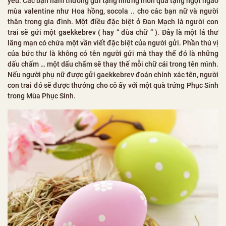
yêu. Các bạn nam thường gửi tặng những món quà tặng ngọt ngào
mùa valentine như Hoa hồng, socola .. cho các bạn nữ và người
thân trong gia đình. Một điều đặc biệt ở Đan Mạch là người con
trai sẽ gửi một gaekkebrev ( hay “ đùa chữ “ ). Đây là một lá thư
lãng mạn có chứa một vần viết đặc biệt của người gửi. Phần thú vị
của bức thư là không có tên người gửi mà thay thế đó là những
dấu chấm … một dấu chấm sẽ thay thế mỗi chữ cái trong tên mình.
Nếu người phụ nữ được gửi gaekkebrev đoán chính xác tên, người
con trai đó sẽ được thưởng cho cô ấy với một quà trứng Phục Sinh
trong Mùa Phục Sinh.