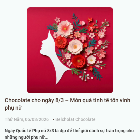
Chocolate cho ngày 8/3 – Món quà tinh tế tôn vinh
C
phụ nữ
k
Thứ Năm, 05/03/2026
-
Belcholat Chocolate
Ch
Ngày Quốc tế Phụ nữ 8/3 là dịp để thế giới dành sự trân trọng cho
Kh
những người phụ nữ...
th