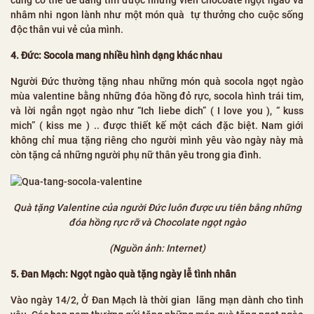
cũng có thể dễ dàng tìm được những viên chocoate ngọt ngào và
nhâm nhi ngon lành như một món quà tự thưởng cho cuộc sống
độc thân vui vẻ của mình.
4. Đức: Socola mang nhiều hình dạng khác nhau
Người Đức thường tặng nhau những món quà socola ngọt ngào
mùa valentine bằng những đóa hồng đỏ rực, socola hình trái tim,
và lời ngắn ngọt ngào như “Ich liebe dich” ( I love you ), “ kuss
mich” ( kiss me ) .. được thiết kế một cách đặc biệt. Nam giới
không chỉ mua tặng riêng cho người mình yêu vào ngày này mà
còn tặng cả những người phụ nữ thân yêu trong gia đình.
Quà tặng Valentine của người Đức luôn được ưu tiên bằng những
đóa hồng rực rỡ và Chocolate ngọt ngào
(Nguồn ảnh: Internet)
5. Đan Mạch: Ngọt ngào quà tặng ngày lễ tình nhân
Vào ngày 14/2, Ở Đan Mạch là thời gian lãng mạn dành cho tình