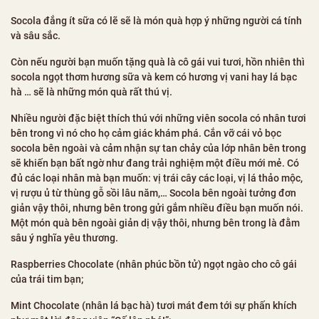
Socola đắng ít sữa có lẽ sẽ là món quà hợp ý những người cá tính
và sâu sắc.
Còn nếu người bạn muốn tặng quà là cô gái vui tươi, hồn nhiên thì
socola ngọt thơm hương sữa và kem có hương vị vani hay lá bạc
hà … sẽ là những món quà rất thú vị.
Nhiều người đặc biệt thích thú với những viên socola có nhân tươi
bên trong vì nó cho họ cảm giác khám phá. Cắn vỡ cái vỏ bọc
socola bên ngoài và cảm nhận sự tan chảy của lớp nhân bên trong
sẽ khiến bạn bất ngờ như đang trải nghiệm một điều mới mẻ. Có
đủ các loại nhân mà bạn muốn: vị trái cây các loại, vị lá thảo mộc,
vị rượu ủ từ thùng gỗ sồi lâu năm,… Socola bên ngoài tưởng đơn
giản vậy thôi, nhưng bên trong gửi gắm nhiều điều bạn muốn nói.
Một món quà bên ngoài giản dị vậy thôi, nhưng bên trong là đằm
sâu ý nghĩa yêu thương.
Raspberries Chocolate (nhân phúc bồn tử) ngọt ngào cho cô gái
của trái tim bạn;
Mint Chocolate (nhân lá bạc hà) tươi mát đem tới sự phấn khích