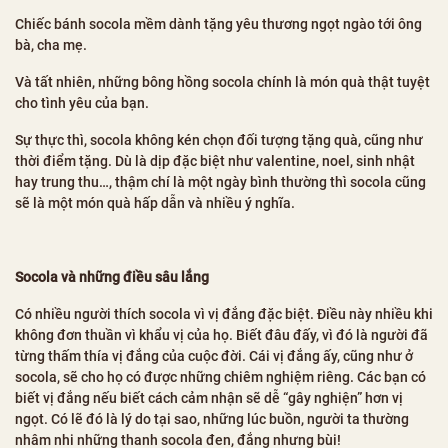
Chiếc bánh socola mềm dành tặng yêu thương ngọt ngào tới ông
bà, cha mẹ.
Và tất nhiên, những bông hồng socola chính là món quà thật tuyệt
cho tình yêu của bạn.
Sự thực thì, socola không kén chọn đối tượng tặng quà, cũng như
thời điểm tặng. Dù là dịp đặc biệt như valentine, noel, sinh nhật
hay trung thu…, thậm chí là một ngày bình thường thì socola cũng
sẽ là một món quà hấp dẫn và nhiều ý nghĩa.
Socola và những điều sâu lắng
Có nhiều người thích socola vì vị đắng đặc biệt. Điều này nhiều khi
không đơn thuần vì khẩu vị của họ. Biết đâu đấy, vì đó là người đã
từng thấm thía vị đắng của cuộc đời. Cái vị đắng ấy, cũng như ở
socola, sẽ cho họ có được những chiêm nghiệm riêng. Các bạn có
biết vị đắng nếu biết cách cảm nhận sẽ dễ “gây nghiện” hơn vị
ngọt. Có lẽ đó là lý do tại sao, những lúc buồn, người ta thường
nhâm nhi những thanh socola đen, đắng nhưng bùi!