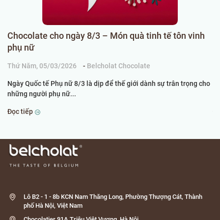
Chocolate cho ngày 8/3 – Món quà tinh tế tôn vinh
C
phụ nữ
k
Thứ Năm, 05/03/2026
-
Belcholat Chocolate
Ch
Ngày Quốc tế Phụ nữ 8/3 là dịp để thế giới dành sự trân trọng cho
Kh
những người phụ nữ...
th
Đọc tiếp
Đọ
Lô B2 - 1 - 8b KCN Nam Thăng Long, Phường Thượng Cát, Thành
phố Hà Nội, Việt Nam
Chocolatier 91A Triệu Việt Vương, Hà Nội