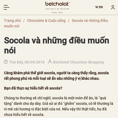
VI
EN
|
Trang chủ
/
Chocolate & Cuộc sống
/
Socola và những điều
muốn nói
Socola và những điều muốn
nói
Thứ Bảy, 08/09/2018
Belcholat Chocolate Shopping
Càng khám phá thế giới socola, người ta càng thấy rằng, socola
rất phong phú và mỗi loại sẽ ẩn sâu những ý vị khác nhau.
Bạn đã thực sự hiểu hết về socola?
Chúng ta thường sẽ chỉ nghĩ, socola là một món để ăn, là “quà
tặng” dành cho dạ dày. Giả sử ai đó “ghiền” socola, có lẽ thường là
vì mê cái hương vị đặc biệt của nó. Nếu vậy thì thật tiếc, họ đã
chưa hiểu hết về socola.