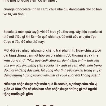
như một lời động viên “Cố lên nhé!”;
Orange Chocolate (nhân cam) chua nhẹ dịu dàng dành cho cô bạn
vô tư, vui tính…
Socola là món quà tuyệt vời để trao yêu thương, vậy liệu socola có
thể nói điều gì khi là món quà chia tay. Có một câu chuyện đọc
được ở đâu đó như thế này:
Một đôi yêu nhau, nhưng rồi chàng trai phụ tình. Ngày chia tay, cô
gái tặng chàng trai một hộp socola nhân rượu thoáng vị cay nhẹ
kèm dòng chữ:
“Món quà cuối cùng em dành tặng anh – tình yêu
của em. Khi ăn những viên socola này, anh sẽ cảm nhận bên trong
đó một vị đắng đặc biệt. Nó cũng như tình yêu còn lại trong em, vị
đắng nhưng hương vương vấn mãi và có lẽ suốt đời không quên.
”
Nếu bạn nhận được một món quà là socola, sự nhạy cảm của vị
giác và tâm hồn sẽ cho bạn cảm nhận được những gì mà người
tặng muốn gửi gắm.