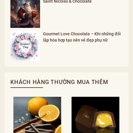
Saint Nicolas & Chocolate
Gourmet Love Chocolate – Khi những đối
lập hòa hợp tạo nên vẻ đẹp phụ nữ
KHÁCH HÀNG THƯỜNG MUA THÊM
P
L