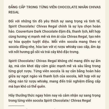
ĐẲNG CẤP TRONG TỪNG VIÊN CHOCOLATE NHÂN CHIVAS
REGAL
Đối với những tín đồ yêu thích sự sang trọng và tinh tế,
Spirit Chocolate/ Chivas Regal chính là sự lựa chọn hoàn
hảo. Couverture Dark Chocolate đậm đà, thanh lịch, kết hợp
cùng hương vị mạnh mẽ và êm ái của Chivas Regal, tạo nên
sự hòa quyện tuyệt diệu. Mỗi viên socola mang theo vị
socola đắng nhẹ, hòa tan với vị rượu whisky cao cấp, ấm áp
với nốt hương gỗ sồi và trái cây khô đặc trưng.
Spirit Chocolate/ Chivas Regal không chỉ mang đến sự ấm
áp, mà còn khơi dậy cảm giác mạnh mẽ và sâu lắng trong
từng giọt rượu. Từng viên socola là sự cân bằng hoàn hảo
giữa sự ngọt ngào và thanh lịch của socola, kết hợp với sự
nồng nàn từ rượu whisky, mang đến trải nghiệm đẳng cấp
mà bạn khó có thể quên.
Hãy thưởng thức ngay hôm nay và cảm nhận sự sang trọng
trong từng viên socola Spirit Chocolate/ Chivas Regal
-------------