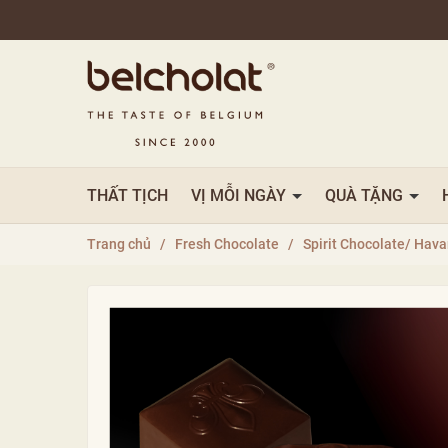
THẤT TỊCH
VỊ MỖI NGÀY
QUÀ TẶNG
Trang chủ
/
Fresh Chocolate
/
Spirit Chocolate/ Hav