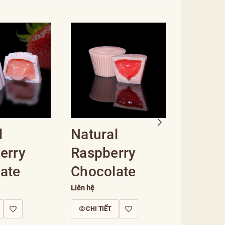
l
Natural
Nesc
erry
Raspberry
Choco
ate
Chocolate
Liên hệ
Liên hệ
CHI TIẾ
CHI TIẾT