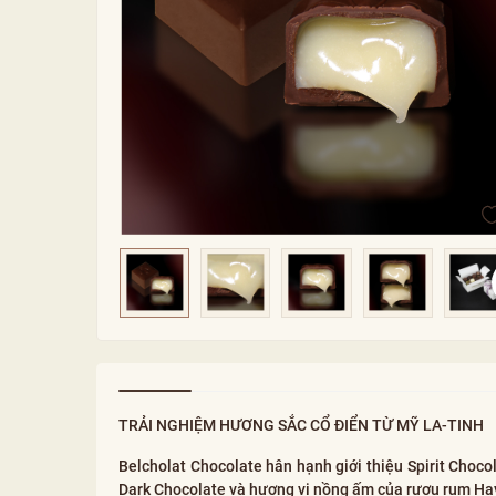
TRẢI NGHIỆM HƯƠNG SẮC CỔ ĐIỂN TỪ MỸ LA-TINH
Belcholat Chocolate hân hạnh giới thiệu Spirit Cho
Dark Chocolate và hương vị nồng ấm của rượu rum Hav