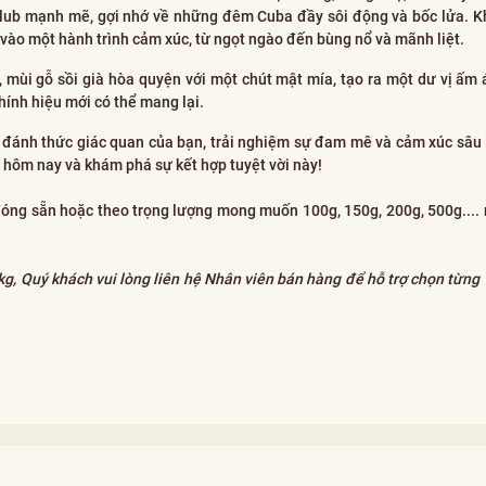
Club mạnh mẽ, gợi nhớ về những đêm Cuba đầy sôi động và bốc lửa. Kh
n vào một hành trình cảm xúc, từ ngọt ngào đến bùng nổ và mãnh liệt.
mùi gỗ sồi già hòa quyện với một chút mật mía, tạo ra một dư vị ấm 
hính hiệu mới có thể mang lại.
 đánh thức giác quan của bạn, trải nghiệm sự đam mê và cảm xúc sâu
 hôm nay và khám phá sự kết hợp tuyệt vời này!
đóng sẵn hoặc theo trọng lượng mong muốn 100g, 150g, 200g, 500g.... 
 kg, Quý khách vui lòng liên hệ Nhân viên bán hàng để hỗ trợ chọn từng 