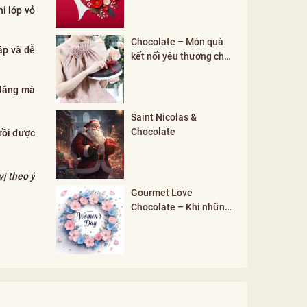
i lớp vỏ
Chocolate – Món quà
áp và dễ
kết nối yêu thương cho
mọi khởi đầu
 lắng mà
Saint Nicolas &
Chocolate
rồi được
vị theo ý
Gourmet Love
Chocolate – Khi những
đối lập hòa hợp tạo nên
vẻ đẹp phụ nữ