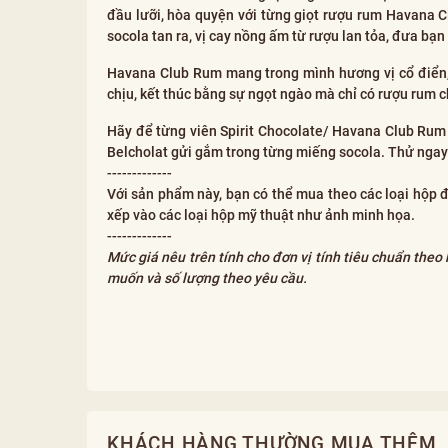
đầu lưỡi, hòa quyện với từng giọt rượu rum Havana 
socola tan ra, vị cay nồng ấm từ rượu lan tỏa, đưa bạ
Havana Club Rum mang trong mình hương vị cổ điển, 
chịu, kết thúc bằng sự ngọt ngào mà chỉ có rượu rum c
Hãy để từng viên Spirit Chocolate/ Havana Club Rum
Belcholat gửi gắm trong từng miếng socola. Thử ngay
-------------
Với sản phẩm này, bạn có thể mua theo các loại hộp 
xếp vào các loại hộp mỹ thuật như ảnh minh họa.
-------------
Mức giá nêu trên tính cho đơn vị tính tiêu chuẩn theo
muốn và số lượng theo yêu cầu.
KHÁCH HÀNG THƯỜNG MUA THÊM