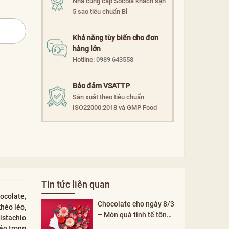
Nhà cung cấp Socola khách sạn
5 sao tiêu chuẩn Bỉ
Khả năng tùy biến cho đơn
hàng lớn
Hotline:
0989 643558
Bảo đảm VSATTP
Sản xuất theo tiêu chuẩn
ISO22000:2018 và GMP Food
Tin tức liên quan
ocolate,
Chocolate cho ngày 8/3
héo léo,
– Món quà tinh tế tôn
istachio
vinh phụ nữ
ảo trong