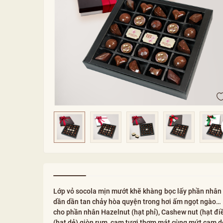
Lớp vỏ socola mịn mướt khẽ khàng bọc lấy phần nhân 
dần dần tan chảy hòa quyện trong hơi ấm ngọt ngào… N
cho phần nhân Hazelnut (hạt phỉ), Cashew nut (hạt đ
(hạt dẻ) giòn rụm, cam tươi thơm mát cùng mứt cam d