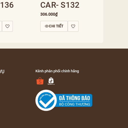
S136
CAR- S132
306.000₫
CHI TIẾT
VỤ
Kênh phân phối chính hãng