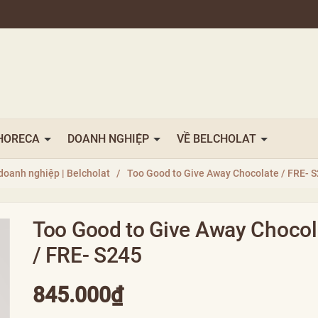
HORECA
DOANH NGHIỆP
VỀ BELCHOLAT
doanh nghiệp | Belcholat
/
Too Good to Give Away Chocolate / FRE- 
Too Good to Give Away Chocol
/ FRE- S245
845.000₫