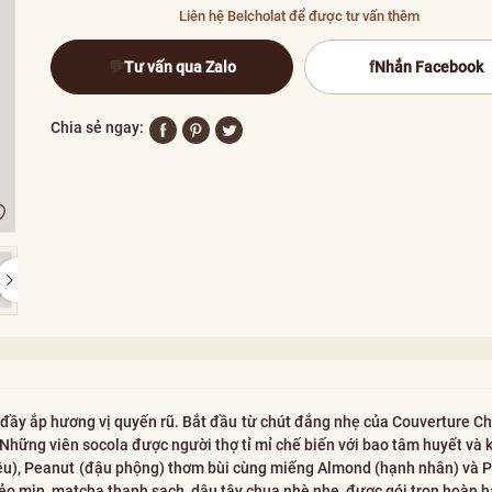
Liên hệ Belcholat để được tư vấn thêm
💬
Tư vấn qua Zalo
f
Nhắn Facebook
Chia sẻ ngay:
đầy ắp hương vị quyến rũ. Bắt đầu từ chút đắng nhẹ của Couverture Ch
hững viên socola được người thợ tỉ mỉ chế biến với bao tâm huyết và k
iều), Peanut (đậu phộng) thơm bùi cùng miếng Almond (hạnh nhân) và P
ẻo mịn, matcha thanh sạch, dâu tây chua nhè nhẹ, được gói trọn hoàn h