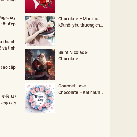
ơng cháy
Chocolate – Món quà
 tốt đẹp
kết nối yêu thương cho
mọi khởi đầu
ủa doanh
 và tinh
Saint Nicolas &
Chocolate
 cao cấp
Gourmet Love
Chocolate – Khi những
 mặt tại
đối lập hòa hợp tạo nên
 hay các
vẻ đẹp phụ nữ