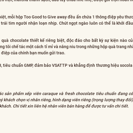
c biệt, mỗi hộp Too Good to Give away đều ẩn chứa 1 thông điệp yêu thư
 trái tim người nhận loạn nhịp. Chút ngọt ngào luôn có thể là khởi đầu
 quà chocolate thiết kế riêng biệt, độc đáo cho bất kỳ sự kiện nào c
 tôi chế tác một cách tỉ mỉ và nâng niu trong những hộp quà trang nhã
 điệp của chính bạn muốn gửi trao.
8, tiêu chuẩn GMP, đảm bảo VSATTP và khẳng định thương hiệu socola
ác sản phẩm xếp viên caraque và fresh chocolate tiêu chuẩn đang có
 khách chọn vị nhân riêng, hình dạng viên riêng (trọng lượng thay đổi)
hách. Chi tiết xin liên hệ nhân viên bán hàng để được tư vấn chi tiết.