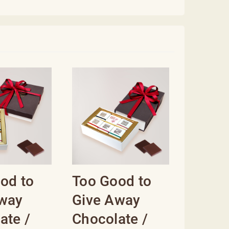
od to
Too Good to
Away
Give Away
ate /
Chocolate /