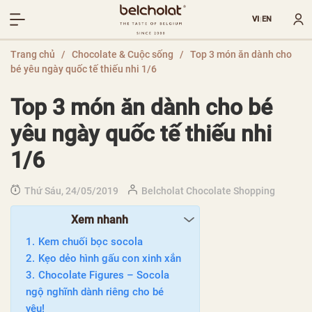
VI
EN
|
Trang chủ
/
Chocolate & Cuộc sống
/
Top 3 món ăn dành cho
bé yêu ngày quốc tế thiếu nhi 1/6
Top 3 món ăn dành cho bé
yêu ngày quốc tế thiếu nhi
1/6
Thứ Sáu, 24/05/2019
Belcholat Chocolate Shopping
Xem nhanh
Kem chuối bọc socola
Kẹo dẻo hình gấu con xinh xắn
Chocolate Figures – Socola
ngộ nghĩnh dành riêng cho bé
yêu!