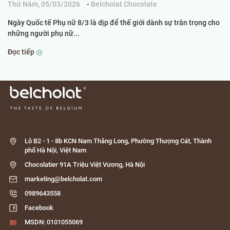
Thứ Năm, 05/03/2026
-
Belcholat Chocolate
Ch
Ngày Quốc tế Phụ nữ 8/3 là dịp để thế giới dành sự trân trọng cho
Kh
những người phụ nữ...
th
Đọc tiếp
Đọ
Lô B2 - 1 - 8b KCN Nam Thăng Long, Phường Thượng Cát, Thành
phố Hà Nội, Việt Nam
Chocolatier 91A Triệu Việt Vương, Hà Nội
marketing@belcholat.com
0989643558
Facebook
MSDN: 0101055069