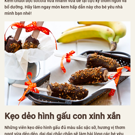
Kem chuối bọc
socola
vừa nhanh vừa dễ lại cực kỳ thơm ngon và
bổ dưỡng. Hãy làm ngay món kem hấp dẫn này cho bé yêu nhà
mình bạn nhé!
Kẹo dẻo hình gấu con xinh xắn
Những viên kẹo dẻo hình gấu đủ màu sắc sặc sỡ, hương vị thơm
ngọt vừa dẻo dẻo, dai dai chắc chắn sẽ làm hài lòng các bé yêu