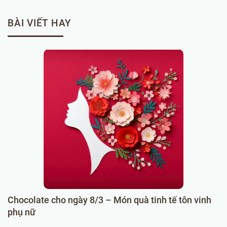
BÀI VIẾT HAY
Chocolate cho ngày 8/3 – Món quà tinh tế tôn vinh
C
phụ nữ
k