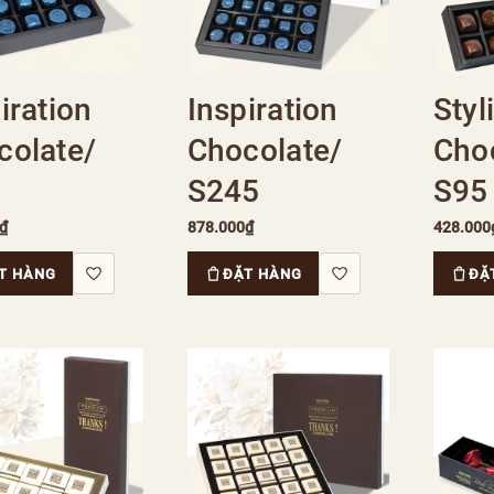
iration
Inspiration
Styl
colate/
Chocolate/
Choc
S245
S95
₫
878.000₫
428.000
T HÀNG
ĐẶT HÀNG
ĐẶ