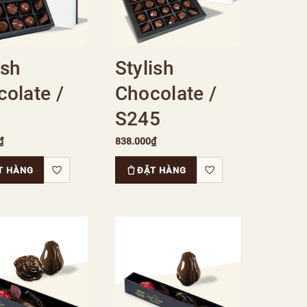
ish
Stylish
olate /
Chocolate /
S245
₫
838.000₫
T HÀNG
ĐẶT HÀNG