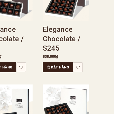
gance
Elegance
olate /
Chocolate /
S245
₫
838.000₫
T HÀNG
ĐẶT HÀNG