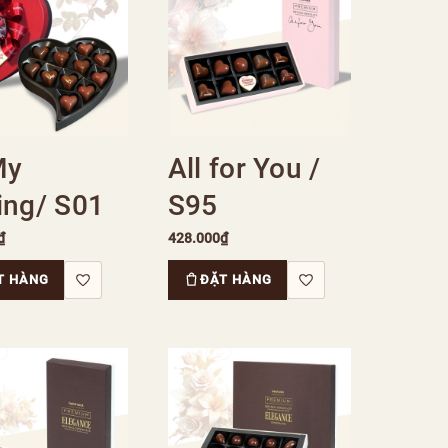
My
All for You /
ing/ S01
S95
₫
428.000₫
T HÀNG
ĐẶT HÀNG