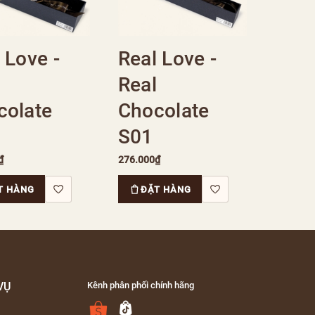
 Love -
Real Love -
Real
colate
Chocolate
S01
₫
276.000₫
T HÀNG
ĐẶT HÀNG
VỤ
Kênh phân phối chính hãng