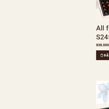
All 
S24
838.000
ĐẶ