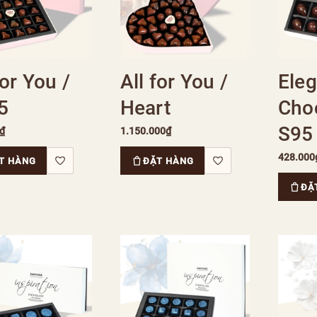
for You /
All for You /
Ele
5
Heart
Choc
S95
₫
1.150.000₫
428.000
T HÀNG
ĐẶT HÀNG
ĐẶ