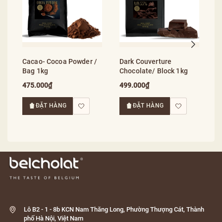
1
4
Cacao- Cocoa Powder /
Dark Couverture
Bag 1kg
Chocolate/ Block 1kg
475.000₫
499.000₫
ĐẶT HÀNG
ĐẶT HÀNG
Lô B2 - 1 - 8b KCN Nam Thăng Long, Phường Thượng Cát, Thành
phố Hà Nội, Việt Nam