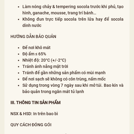
Làm nóng chảy & tempering socola trước khi phủ, tạo
hình, ganache, mousse, trang trí bánh…
Không đun trực tiếp socola trên lửa hay để socola
dính nước
HƯỚNG DẪN BẢO QUẢN
Để nơi khô mát
Độ ẩm ≤ 65%
Nhiệt độ: 20°C (+/-2°C)
Tránh ánh nắng mặt trời
Tránh để gần những sản phẩm có mùi mạnh
Để nơi sạch sẽ không có côn trùng, nấm mốc
Sử dụng trong vòng 7 ngày sau khi mở túi. Bao kín và
bảo quản trong ngăn mát tủ lạnh
III. THÔNG TIN SẢN PHẨM
NSX & HSD: In trên bao bì
QUY CÁCH ĐÓNG GÓI