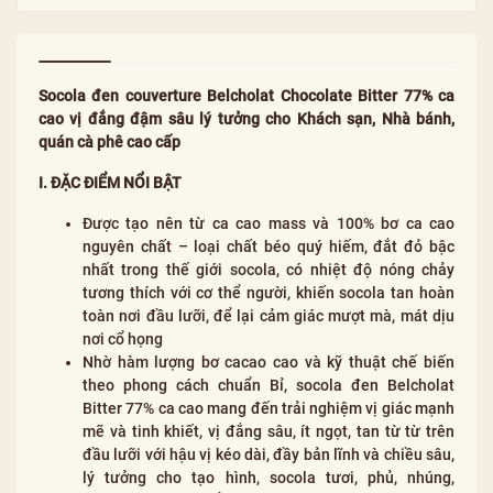
Socola đen couverture Belcholat Chocolate Bitter 77% ca
cao vị đắng đậm sâu lý tưởng cho Khách sạn, Nhà bánh,
quán cà phê cao cấp
I. ĐẶC ĐIỂM NỔI BẬT
Được tạo nên từ ca cao mass và 100% bơ ca cao
nguyên chất – loại chất béo quý hiếm, đắt đỏ bậc
nhất trong thế giới socola, có nhiệt độ nóng chảy
tương thích với cơ thể người, khiến socola tan hoàn
toàn nơi đầu lưỡi, để lại cảm giác mượt mà, mát dịu
nơi cổ họng
Nhờ hàm lượng bơ cacao cao và kỹ thuật chế biến
theo phong cách chuẩn Bỉ, socola đen Belcholat
Bitter 77% ca cao mang đến trải nghiệm vị giác mạnh
mẽ và tinh khiết, vị đắng sâu, ít ngọt, tan từ từ trên
đầu lưỡi với hậu vị kéo dài, đầy bản lĩnh và chiều sâu,
lý tưởng cho tạo hình, socola tươi, phủ, nhúng,