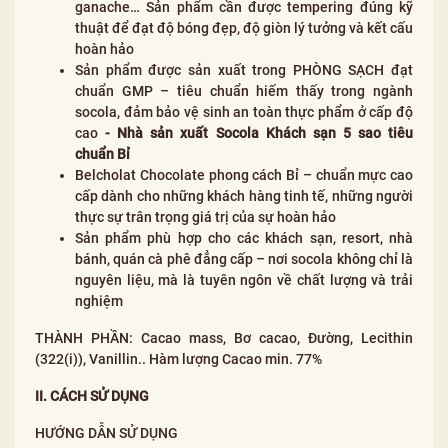
ganache… Sản phẩm cần được tempering đúng kỹ
thuật để đạt độ bóng đẹp, độ giòn lý tưởng và kết cấu
hoàn hảo
Sản phẩm được sản xuất trong PHÒNG SẠCH đạt
chuẩn GMP – tiêu chuẩn hiếm thấy trong ngành
socola, đảm bảo vệ sinh an toàn thực phẩm ở cấp độ
cao
-
Nhà sản xuất Socola Khách sạn 5 sao tiêu
chuẩn Bỉ
Belcholat Chocolate phong cách Bỉ – chuẩn mực cao
cấp dành cho những khách hàng tinh tế, những người
thực sự trân trọng giá trị của sự hoàn hảo
Sản phẩm phù hợp cho các khách sạn, resort, nhà
bánh, quán cà phê đẳng cấp – nơi socola không chỉ là
nguyên liệu, mà là tuyên ngôn về chất lượng và trải
nghiệm
THÀNH PHẦN: Cacao mass, Bơ cacao, Đường, Lecithin
(322(i)), Vanillin.. Hàm lượng Cacao min. 77%
II. CÁCH SỬ DỤNG
HƯỚNG DẪN SỬ DỤNG