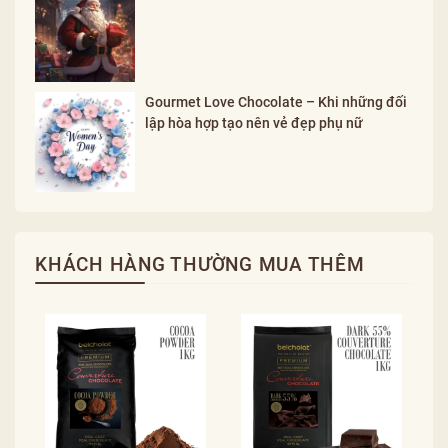
Gourmet Love Chocolate – Khi những đối
lập hòa hợp tạo nên vẻ đẹp phụ nữ
KHÁCH HÀNG THƯỜNG MUA THÊM
M
C
1
4