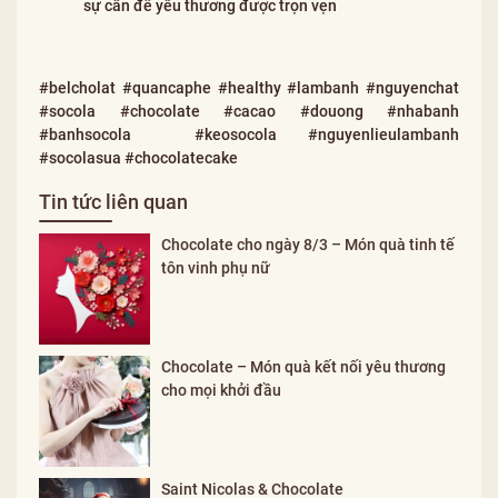
sự cần để yêu thương được trọn vẹn
#belcholat #quancaphe #healthy #lambanh #nguyenchat
#socola #chocolate #cacao #douong #nhabanh
#banhsocola #keosocola #nguyenlieulambanh
#socolasua #chocolatecake
Tin tức liên quan
Chocolate cho ngày 8/3 – Món quà tinh tế
tôn vinh phụ nữ
Chocolate – Món quà kết nối yêu thương
cho mọi khởi đầu
Saint Nicolas & Chocolate