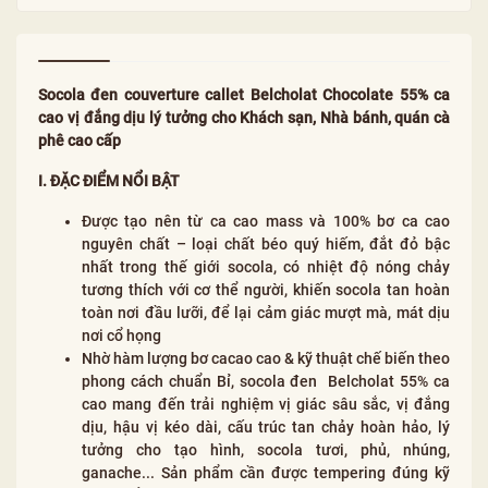
Socola đen couverture callet Belcholat Chocolate 55% ca
cao vị đắng dịu lý tưởng cho Khách sạn, Nhà bánh, quán cà
phê cao cấp
I. ĐẶC ĐIỂM NỔI BẬT
Được tạo nên từ ca cao mass và 100% bơ ca cao
nguyên chất – loại chất béo quý hiếm, đắt đỏ bậc
nhất trong thế giới socola, có nhiệt độ nóng chảy
tương thích với cơ thể người, khiến socola tan hoàn
toàn nơi đầu lưỡi, để lại cảm giác mượt mà, mát dịu
nơi cổ họng
Nhờ hàm lượng bơ cacao cao & kỹ thuật chế biến theo
phong cách chuẩn Bỉ, socola đen Belcholat 55% ca
cao mang đến trải nghiệm vị giác sâu sắc, vị đắng
dịu, hậu vị kéo dài, cấu trúc tan chảy hoàn hảo, lý
tưởng cho tạo hình, socola tươi, phủ, nhúng,
ganache... Sản phẩm cần được tempering đúng kỹ