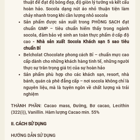
thuật để đạt độ bóng đẹp, độ giòn lý tưởng và kết cấu
hoàn hảo. Socola dạng nút áo nhỏ thuận tiện làm
chảy nhanh trong khi cần lượng nhỏ socola
Sản phẩm được sản xuất trong PHÒNG SẠCH đạt
chuẩn GMP – tiêu chuẩn hiếm thấy trong ngành
socola, đảm bảo vệ sinh an toàn thực phẩm ở cấp độ
cao
-
Nhà sản xuất Socola Khách sạn 5 sao tiêu
chuẩn Bỉ
Belcholat Chocolate phong cách Bỉ – chuẩn mực cao
cấp dành cho những khách hàng tinh tế, những người
thực sự trân trọng giá trị của sự hoàn hảo
Sản phẩm phù hợp cho các khách sạn, resort, nhà
bánh, quán cà phê đẳng cấp – nơi socola không chỉ là
nguyên liệu, mà là tuyên ngôn về chất lượng và trải
nghiệm
THÀNH PHẦN: Cacao mass, Đường, Bơ cacao, Lecithin
(322(i)), Vanillin. Hàm lượng Cacao min. 55%
II. CÁCH SỬ DỤNG
HƯỚNG DẪN SỬ DỤNG