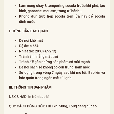
Làm nóng chảy & tempering socola trước khi phủ, tạo
hình, ganache, mousse, trang trí bánh…
Không đun trực tiếp socola trên lửa hay để socola
dính nước
HƯỚNG DẪN BẢO QUẢN
Để nơi khô mát
Độ ẩm ≤ 65%
Nhiệt độ: 20°C (+/-2°C)
Tránh ánh nắng mặt trời
Tránh để gần những sản phẩm có mùi mạnh
Để nơi sạch sẽ không có côn trùng, nấm mốc
Sử dụng trong vòng 7 ngày sau khi mở túi. Bao kín và
bảo quản trong ngăn mát tủ lạnh
III. THÔNG TIN SẢN PHẨM
NSX & HSD: In trên bao bì
QUY CÁCH ĐÓNG GÓI: Túi 1kg, 500g, 150g dạng nút áo