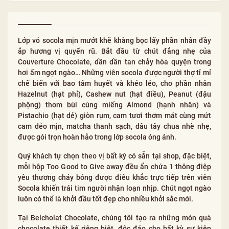
Lớp vỏ socola mịn mướt khẽ khàng bọc lấy phần nhân đầy
ắp hương vị quyến rũ. Bắt đầu từ chút đắng nhẹ của
Couverture Chocolate, dần dần tan chảy hòa quyện trong
hơi ấm ngọt ngào… Những viên socola được người thợ tỉ mỉ
chế biến với bao tâm huyết và khéo léo, cho phần nhân
Hazelnut (hạt phỉ), Cashew nut (hạt điều), Peanut (đậu
phộng) thơm bùi cùng miếng Almond (hạnh nhân) và
Pistachio (hạt dẻ) giòn rụm, cam tươi thơm mát cùng mứt
cam dẻo mịn, matcha thanh sạch, dâu tây chua nhè nhẹ,
được gói trọn hoàn hảo trong lớp socola óng ánh.
Quý khách tự chọn theo vị bất kỳ có sẵn tại shop, đặc biệt,
mỗi hộp Too Good to Give away đều ẩn chứa 1 thông điệp
yêu thương cháy bỏng được điêu khắc trực tiếp trên viên
Socola khiến trái tim người nhận loạn nhịp. Chút ngọt ngào
luôn có thể là khởi đầu tốt đẹp cho nhiều khởi sắc mới.
Tại Belcholat Chocolate, chúng tôi tạo ra những món quà
chocolate thiết kế riêng biệt, độc đáo cho bất kỳ sự kiện