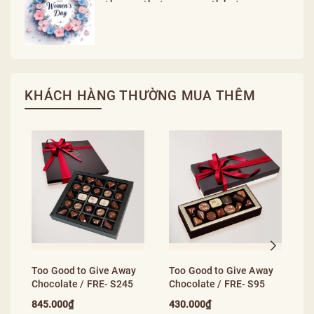
KHÁCH HÀNG THƯỜNG MUA THÊM
T
C
2
Too Good to Give Away
Too Good to Give Away
Chocolate / FRE- S245
Chocolate / FRE- S95
845.000₫
430.000₫