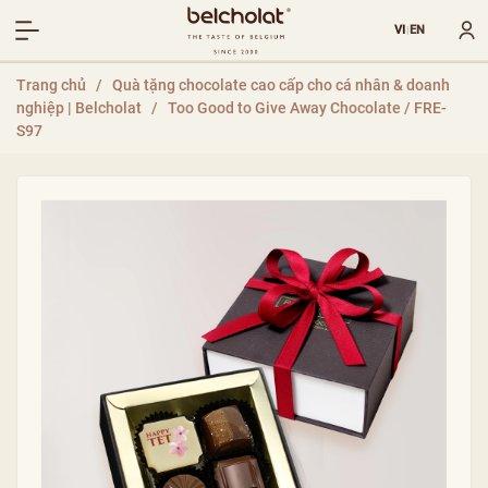
VI
EN
|
Trang chủ
/
Quà tặng chocolate cao cấp cho cá nhân & doanh
nghiệp | Belcholat
/
Too Good to Give Away Chocolate / FRE-
S97