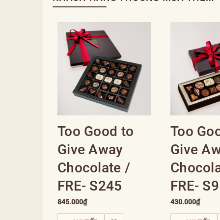
Too Good to
Too Goo
Give Away
Give A
Chocolate /
Chocola
FRE- S245
FRE- S9
845.000₫
430.000₫