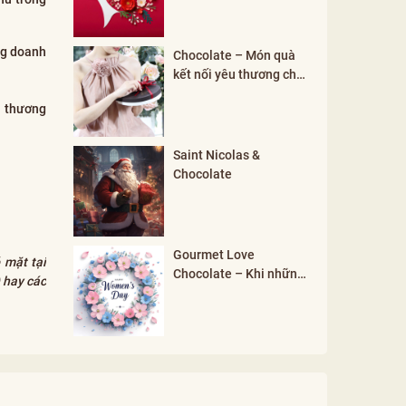
àng doanh
Chocolate – Món quà
kết nối yêu thương cho
mọi khởi đầu
h thương
Saint Nicolas &
Chocolate
Gourmet Love
 mặt tại
Chocolate – Khi những
 hay các
đối lập hòa hợp tạo nên
vẻ đẹp phụ nữ