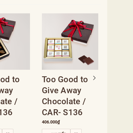
od to
Too Good to
Too G
Away
Give Away
Give 
ate /
Chocolate /
Choco
136
CAR- S136
CAR- 
406.000₫
306.000₫