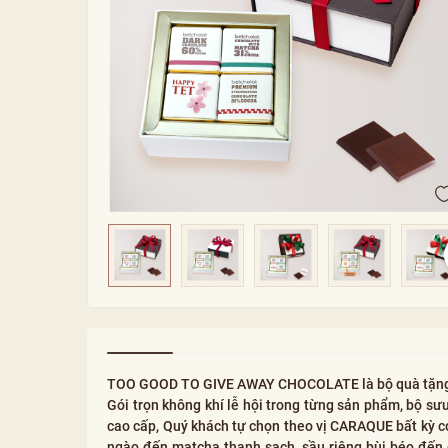
TOO GOOD TO GIVE AWAY CHOCOLATE là bộ quà tặng độ
Gói trọn không khí lễ hội trong từng sản phẩm, bộ s
cao cấp, Quý khách tự chọn theo vị CARAQUE bất kỳ có 
ngào đến matcha thanh sạch, sầu riêng bùi béo đến