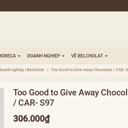
HORECA
DOANH NGHIỆP
VỀ BELCHOLAT
doanh nghiệp | Belcholat
/
Too Good to Give Away Chocolate / CAR- 
Too Good to Give Away Chocol
/ CAR- S97
306.000₫