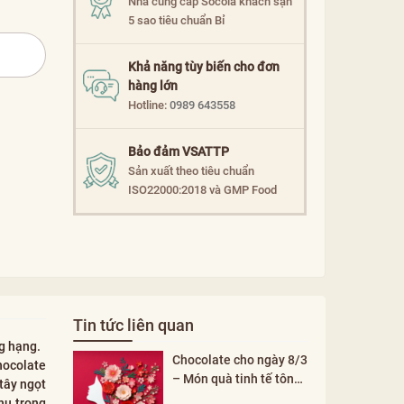
Nhà cung cấp Socola khách sạn
5 sao tiêu chuẩn Bỉ
Khả năng tùy biến cho đơn
hàng lớn
Hotline:
0989 643558
Bảo đảm VSATTP
Sản xuất theo tiêu chuẩn
ISO22000:2018 và GMP Food
Tin tức liên quan
g hạng.
Chocolate cho ngày 8/3
hocolate
– Món quà tinh tế tôn
 tây ngọt
vinh phụ nữ
hu trong