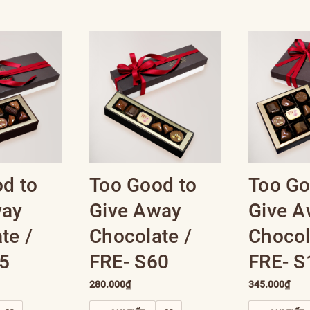
d to
Too Good to
Too Go
way
Give Away
Give 
te /
Chocolate /
Chocol
5
FRE- S60
FRE- S
280.000₫
345.000₫