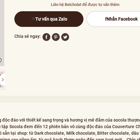
Liên hệ Belcholat để được tư vấn thêm
💬
Tư vấn qua Zalo
f
Nhắn Facebook
Chia sẻ ngay:
c đáo với thiết kế sang trọng và hương vị mê đắm của socola thượn
ưu tập Socola đem đến 12 phiên bản vô cùng độc đáo của Couverture C
sẵn tại shop: từ Dark chocolate, Milk chocolate, Bitter chocolate, dâu
 gừng cay nồng ấm, từ quả hạch thơm ngậy đến cam tươi mới… Chỉn c